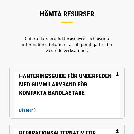
HÄMTA RESURSER
Caterpillars produktbroschyrer och övriga
informationsdokument är tillgängliga för din
växande verksamhet.
file_download
HANTERINGSGUIDE FÖR UNDERREDEN
MED GUMMILARVBAND FÖR
KOMPAKTA BANDLASTARE
Läs Mer
file_download
REPARATIONSALTERNATIV FÖR