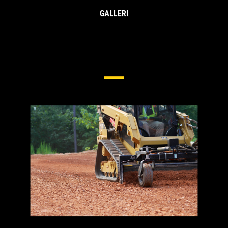
GALLERI
Underrede För Kompakta
Bandlastare Och
Multiterränglastare