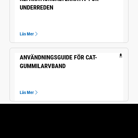
UNDERREDEN
Läs Mer
file_download
ANVÄNDNINGSGUIDE FÖR CAT-
GUMMILARVBAND
Läs Mer