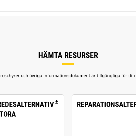
HÄMTA RESURSER
broschyrer och övriga informationsdokument är tillgängliga för di
file_download
REDESALTERNATIV
REPARATIONSALTE
STORA