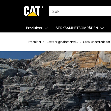
SEARCH
Produkter
VERKSAMHETSOMRÅDEN
Produkter
Cat® originalreservdelar
Cat® underrede för