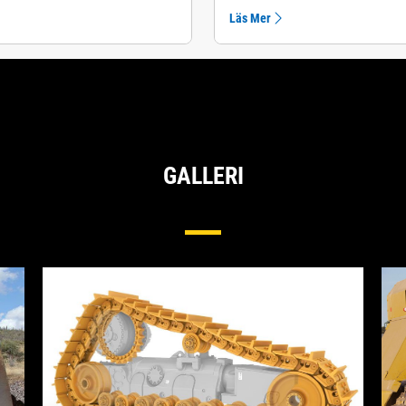
Läs Mer
GALLERI
Underrede För Stora Schaktmaskiner