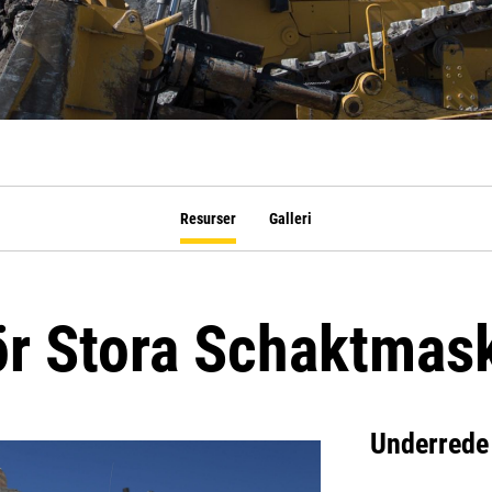
Resurser
Galleri
r Stora Schaktmas
Underrede