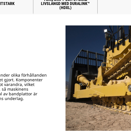
ITSTARK
LIVSLÄNGD MED DURALINK™
(HDXL)
under olika förhållanden
bet gjort. Komponenter
t varandra, vilket
, så maskinens
al av bandplattor är
ens underlag.