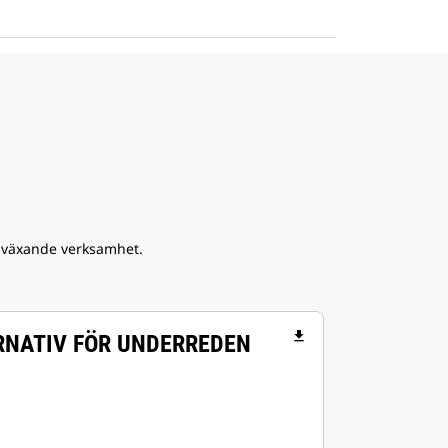
n växande verksamhet.
file_download
RNATIV FÖR UNDERREDEN