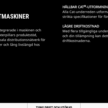
®
HÅLLBAR CAT
-UTFORMNIN
Alla Cat-underreden utforma
KTMASKINER
strikta specifikationer för fö
LÄGRE DRIFTKOSTNAD
tegrerade i maskinen och
Med flera tillgängliga unde
terpillars produktstöd,
och din tillämpning kan dett
la distributionsnätverk för
driftkostnaderna.
er och lång livslängd hos
TUNG DRIFT OCH UTÖKAD