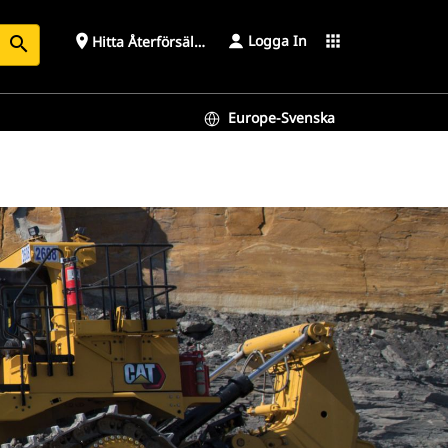
Logga In
place
apps
Hitta Återförsäljare
search
Europe-Svenska