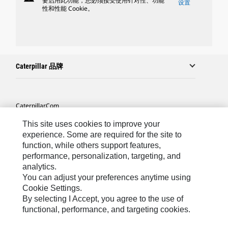
要启用此功能，您必须接受使用针对性、功能
设置
性和性能 Cookie。
Caterpillar 品牌
Caterpillar.com
联系 Caterpillar
This site uses cookies to improve your
experience. Some are required for the site to
站点地图
function, while others support features,
performance, personalization, targeting, and
Cookie Settings
analytics.
法律
You can adjust your preferences anytime using
Cookie Settings.
隐私
By selecting I Accept, you agree to the use of
functional, performance, and targeting cookies.