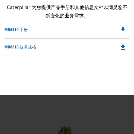
Caterpillar 为您提供产品手册和其他信息文档以满足您不
断变化的业务需求。
file_download
Do
MD6310 手册
P
O
file_download
Do
MD6310 技术规格
in
P
a
O
N
in
Ta
a
N
Ta