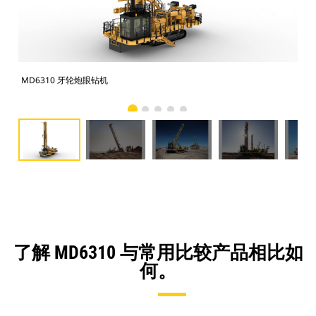
MD6310 牙轮炮眼钻机
MD
了解 MD6310 与常用比较产品相比如
何。