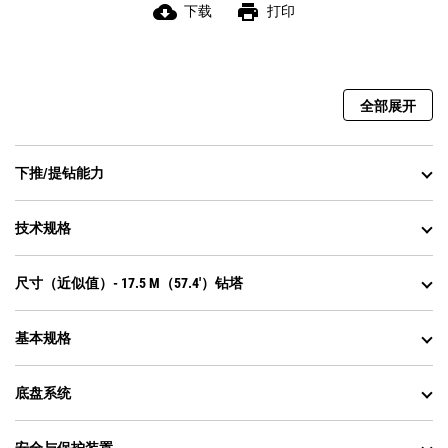
cloud_download
print
下载
打印
全部展开
下推/提钻能力
技术规格
尺寸（近似值）- 17.5 M（57.4'）钻塔
基本规格
底盘系统