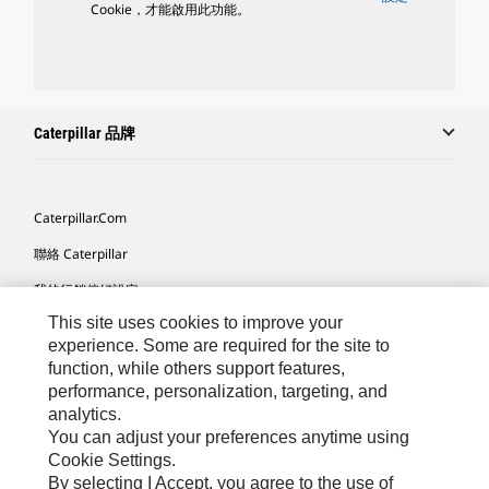
Cookie，才能啟用此功能。
Caterpillar 品牌
Caterpillar.com
聯絡 Caterpillar
我的行銷偏好設定
This site uses cookies to improve your
網站地圖
experience. Some are required for the site to
Cookie Settings
function, while others support features,
performance, personalization, targeting, and
法律
analytics.
隱私權
You can adjust your preferences anytime using
Cookie Settings.
關於 Cat
By selecting I Accept, you agree to the use of