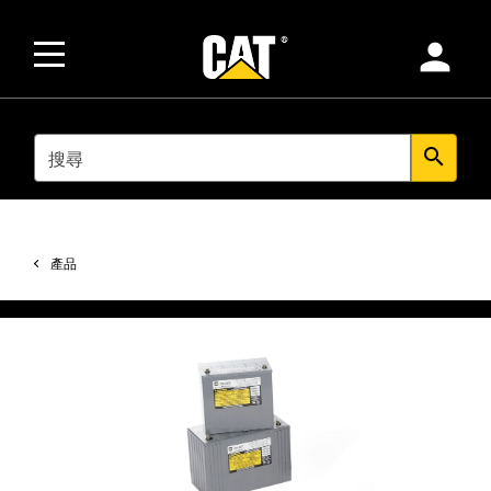
person
SEARCH
search
產品