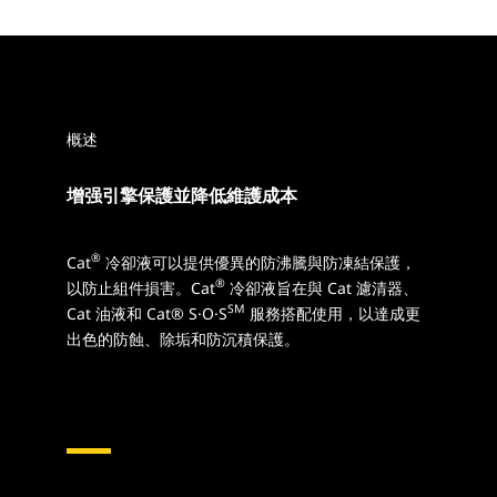
概述
增强引擎保護並降低維護成本
®
Cat
冷卻液可以提供優異的防沸騰與防凍結保護，
®
以防止組件損害。Cat
冷卻液旨在與 Cat 濾清器、
SM
Cat 油液和 Cat® S·O·S
服務搭配使用，以達成更
出色的防蝕、除垢和防沉積保護。