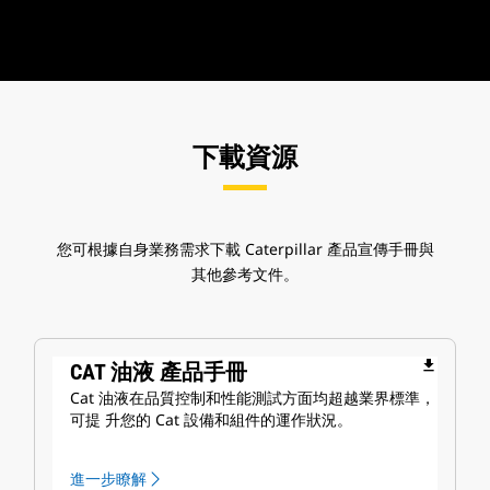
下載資源
您可根據自身業務需求下載 Caterpillar 產品宣傳手冊與
其他參考文件。
file_download
CAT 油液 產品手冊
Cat 油液在品質控制和性能測試方面均超越業界標準，
可提 升您的 Cat 設備和組件的運作狀況。
進一步瞭解