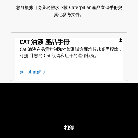
您可根據自身業務需求下載 Caterpillar 產品宣傳手冊與
其他參考文件。
file_download
CAT 油液 產品手冊
Cat 油液在品質控制和性能測試方面均超越業界標準，
可提 升您的 Cat 設備和組件的運作狀況。
進一步瞭解
相簿