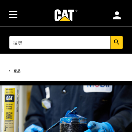
person
SEARCH
search
產品