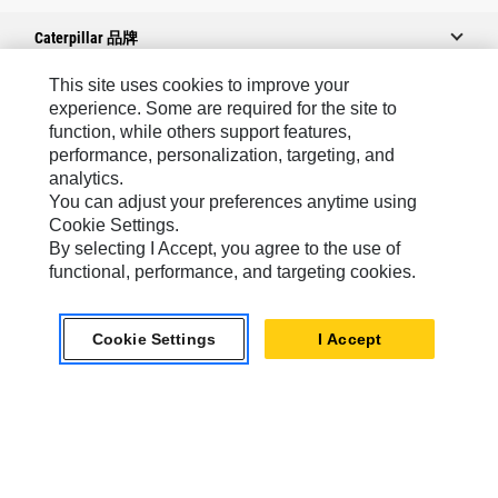
Caterpillar 品牌
This site uses cookies to improve your
experience. Some are required for the site to
Caterpillar.com
function, while others support features,
performance, personalization, targeting, and
聯絡 Caterpillar
analytics.
我的行銷偏好設定
You can adjust your preferences anytime using
Cookie Settings.
網站地圖
By selecting I Accept, you agree to the use of
Cookie Settings
functional, performance, and targeting cookies.
法律
Cookie Settings
I Accept
隱私權
關於 Cat
TW - Chinese
© 2026 Caterpillar. All Rights Reserved.