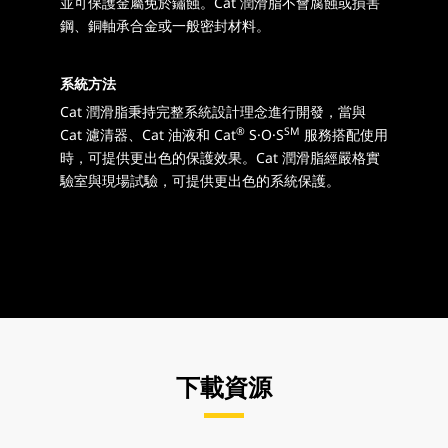
並可保護金屬免於鏽蝕。Cat 潤滑脂不會腐蝕或損害
鋼、銅軸承合金或一般密封材料。
系統方法
Cat 潤滑脂秉持完整系統設計理念進行開發，當與
®
SM
Cat 濾清器、Cat 油液和 Cat
S·O·S
服務搭配使用
時，可提供更出色的保護效果。Cat 潤滑脂經嚴格實
驗室與現場試驗，可提供更出色的系統保護。
下載資源