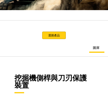
選購產品
圖庫
挖掘機側桿與刀刃保護
裝置