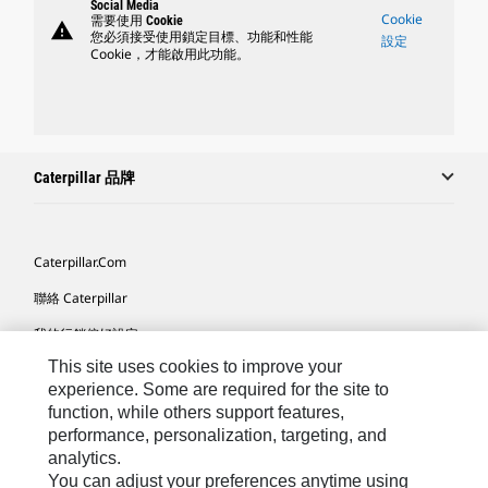
Social Media
Cookie
需要使用 Cookie
warning
您必須接受使用鎖定目標、功能和性能
設定
Cookie，才能啟用此功能。
Caterpillar 品牌
Caterpillar.com
聯絡 Caterpillar
我的行銷偏好設定
This site uses cookies to improve your
網站地圖
experience. Some are required for the site to
Cookie Settings
function, while others support features,
performance, personalization, targeting, and
法律
analytics.
隱私權
You can adjust your preferences anytime using