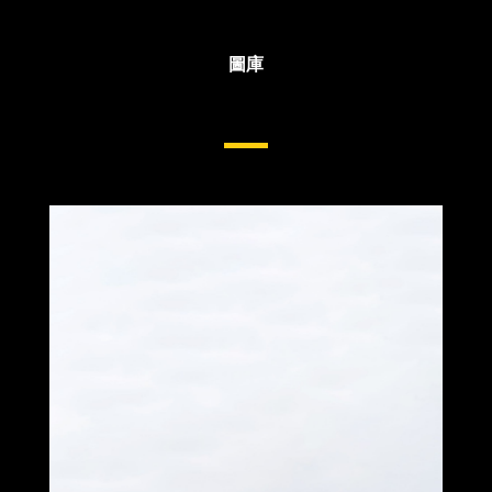
圖庫
挖掘機側桿與刀刃保護裝置