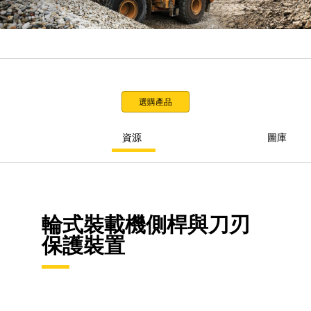
選購產品
資源
圖庫
輪式裝載機側桿與刀刃
保護裝置