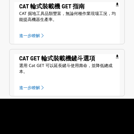
file_download
CAT 輪式裝載機 GET 指南
CAT 掘地工具品類豐富，無論何種作業現場工況，均
能提高機器生產率。
進一步瞭解
file_download
CAT GET 輪式裝載機鏟斗選項
選用 Cat GET 可以延長鏟斗使用壽命，並降低總成
本。
進一步瞭解