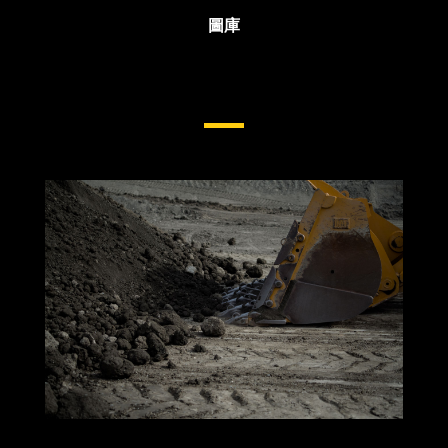
圖庫
輪式裝載機側桿與刀刃保護裝
置