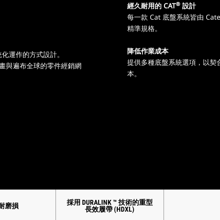
®
經久耐用的 CAT
設計
每一款 Cat 底盤系統皆由 Ca
精準規格。
降低作業成本
統化運作的方式設計。
提供多種底盤系統選項，以契
保證計畫與遍布全球的零件經銷網
本。
採用 DURALINK ™ 技術的重型
 耐磨損
長效履帶 (HDXL)