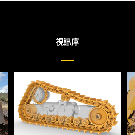
視訊庫
大型推土機底盤系統