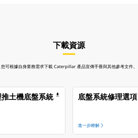
下載資源
您可根據自身業務需求下載 Caterpillar 產品宣傳手冊與其他參考文件。
file_download
型推土機底盤系統
底盤系統修理選項
進一步瞭解