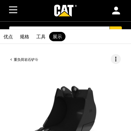
person
SEARCH
search
优点
规格
工具
展示
more_vert
重负荷岩石铲斗