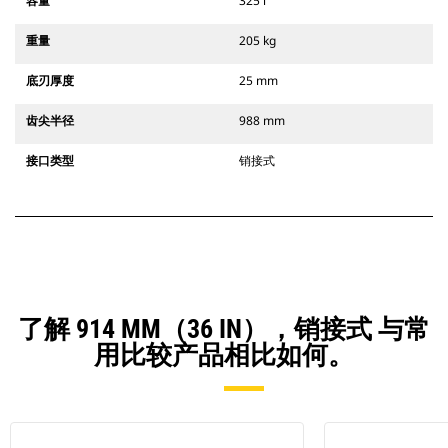
容量
325 l
重量
205 kg
底刃厚度
25 mm
齿尖半径
988 mm
接口类型
销接式
了解 914 MM（36 IN），销接式 与常
用比较产品相比如何。