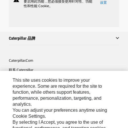
要启用此功能，您必须接受使用针对性、功能
设置
性和性能 Cookie。
Caterpillar 品牌
Caterpillar.com
联系 Caterpillar
我的营销首选项
This site uses cookies to improve your
experience. Some are required for the site to
站点地图
function, while others support features,
performance, personalization, targeting, and
Cookie Settings
analytics.
法律
You can adjust your preferences anytime using
Cookie Settings.
隐私
By selecting I Accept, you agree to the use of