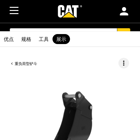
person
SEARCH
search
优点
规格
工具
展示
more_vert
重负荷型铲斗