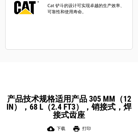
Cat 铲斗的设计可实现卓越的生产效率、
可靠性和使用寿命。
产品技术规格适用产品 305 MM（12
IN），68 L（2.4 FT3），销接式，焊
接式齿座
cloud_download
print
下载
打印