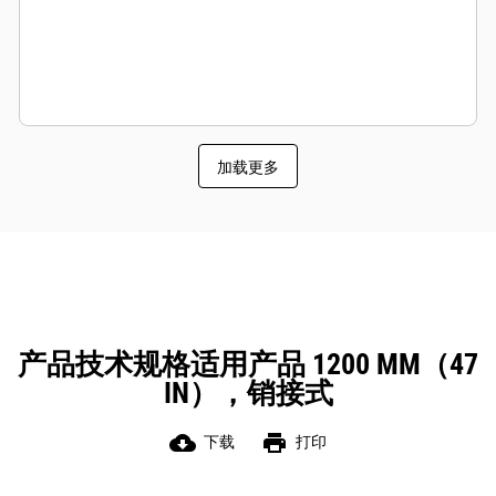
加载更多
产品技术规格适用产品 1200 MM（47
IN），销接式
cloud_download
print
下载
打印