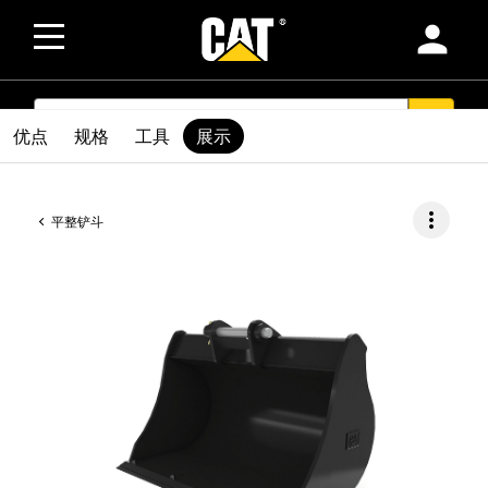
person
SEARCH
search
优点
规格
工具
展示
more_vert
平整铲斗