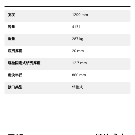
宽度
1200 mm
容量
413 l
重量
287 kg
底刃厚度
20 mm
螺栓固定式铲刃厚度
12.7 mm
齿尖半径
860 mm
接口类型
销接式