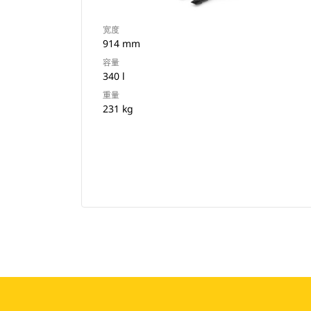
宽度
914 mm
容量
340 l
重量
231 kg