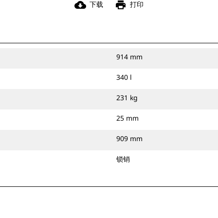
cloud_download
print
下载
打印
914 mm
340 l
231 kg
25 mm
909 mm
锁销