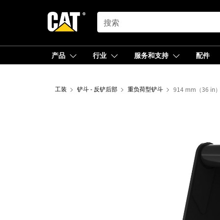
SEARCH
产品
行业
服务和支持
配件
工装
铲斗 - 反铲后部
重负荷型铲斗
914 mm（36 i