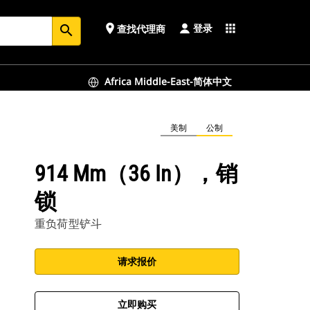
登录
place
apps
查找代理商
search
Africa Middle-East-简体中文
美制
公制
914 Mm（36 In），销
锁
重负荷型铲斗
请求报价
立即购买