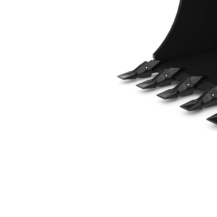
914 Mm（36 In），销锁
优
更改型号