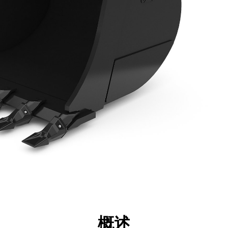
点
规格
工具
展示
概述