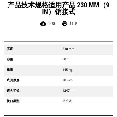
产品技术规格适用产品 230 MM（9
IN）销接式
cloud_download
print
下载
打印
宽度
230 mm
容量
60 l
重量
145 kg
底刃厚度
20 mm
齿尖半径
1247 mm
接口类型
销接式