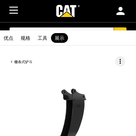
person
SEARCH
search
优点
规格
工具
展示
more_vert
栅条式铲斗