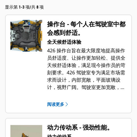
显示第 1-3 项/共 8 项
操作台 - 每个人在驾驶室中都
会感到舒适。
全天候舒适体验
426 操作台旨在最大限度地提高操作
员舒适度、让操作更加轻松、提供全
天候舒适体验，满足现今操作员的苛
刻要求。426 驾驶室专为满足市场需
求而设计，内部宽敞，平面玻璃设
计，视野广阔。驾驶室更加宽敞，操
作员可以在转换操作模式时自由移
动。出色的人机工程学设计确保操作
阅读更多
员可以轻松操作所有控制装置，可选
装升级可倾斜转向柱和座椅扶手。其
他特性包括额外的储物空间、遍布驾
动力传动系 - 强劲性能。
驶室的大通风口以及用于向操作员提
动力传动系