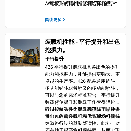
AWD 可在行驶中、负载下、任何档
在地板上的换档操纵杆选择档位。
位、前进或后退时接合。AWD 前轴
采用摆式安装，并永久密封及润滑，
阅读更多
无需日常维护。防护装置可用于保护
传动轴，从而提高机器在坚硬崎岖环
境中工作的耐用性。
装载机性能 - 平行提升和出色
挖掘力。
平行提升
426 平行提升装载机具备出色的提升
能力和挖掘力，能够提供更强大、更
卓越的生产率。426 配备通用铲斗、
多功能铲斗或带铲叉的多功能铲斗，
可以与您的需求精准契合。平行提升
装载臂使提升和装载工作变得轻松，
同时能够在整个提升和下降周期中提
行驶控制选件为装载机提供了悬挂装
供出色的前方视野和优秀的物料保持
置，以改善装载机在作业现场行驶或
力。
在道路行驶的驾驶舒适性。此外，这
还有助于提高物料保持率，从而实现