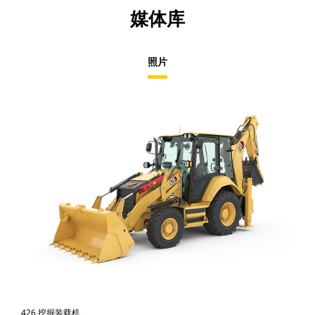
媒体库
照片
426 挖掘装载机
42