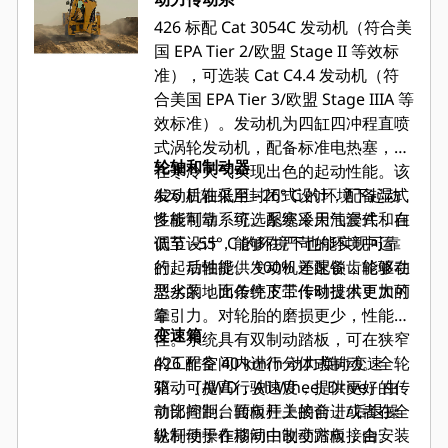
供信息以帮助发挥最佳机器性能的清
426 标配 Cat 3054C 发动机（符合美
晰仪表。标配有色玻璃，让操作员在
国 EPA Tier 2/欧盟 Stage II 等效标
任何环境中都可以获得舒适体验。
准），可选装 Cat C4.4 发动机（符
合美国 EPA Tier 3/欧盟 Stage IIIA 等
效标准）。发动机为四缸四冲程直喷
式涡轮发动机，配备标准电热塞，可
轮轴和制动器
在寒冷天气实现出色的起动性能。该
发动机在低至 –26° C 的环境下起动
426 后轴采用封闭式设计，配备湿式
性能可靠，可选配寒冷天气套件，在
多板制动系统。系统采用油浸式和自
低至 –55° C 的环境下也能实现可靠
调节设计，能够在严苛的环境中运
的起动性能。发动机还配备齿轮驱动
行。后轴提供 100% 差速锁，能够在
型水泵，比传统皮带传动技术更加可
恶劣的地面条件下工作时提供更大的
靠。
牵引力。对轮胎的磨损更少，性能更
变速箱
佳。系统具有双制动踏板，可在狭窄
的工作空间内进行分体式制动。全轮
426 配备 40 km/h 动力换向变速
驱动（AWD，All Wheel Drive）由
箱，可提高行驶速度，提供更好的传
前部控制台面板开关接合，或者在全
动比间距。转向柱上的前进/后退操
轮制动操作期间由制动踏板接合。
纵杆便于在移动中改变方向，由安装