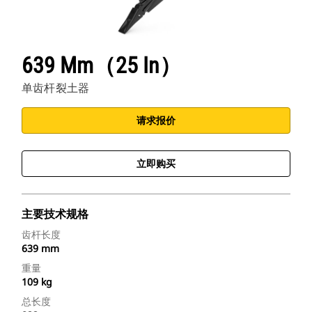
Cat 应用程序
639 Mm（25 In）
单齿杆裂土器
请求报价
立即购买
主要技术规格
齿杆长度
639 mm
重量
109 kg
总长度