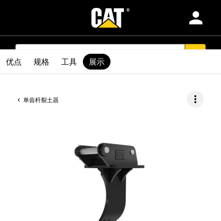
person
产品
SEARCH
search
优点
规格
工具
展示
行业
more_vert
单齿杆裂土器
服务和支持
配件
查找代理商
Africa Middle-East-简体中文