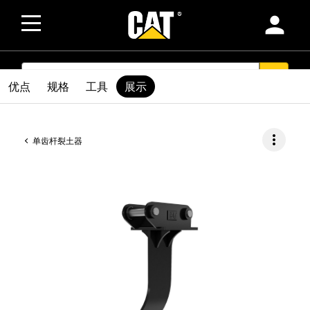
person
SEARCH
search
优点
规格
工具
展示
more_vert
单齿杆裂土器