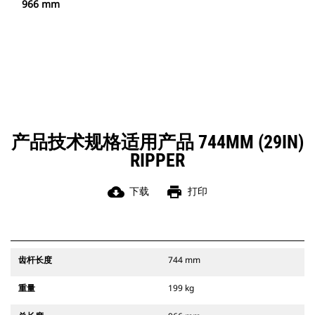
966 mm
产品技术规格适用产品 744MM (29IN)
RIPPER
cloud_download
print
下载
打印
齿杆长度
744 mm
重量
199 kg