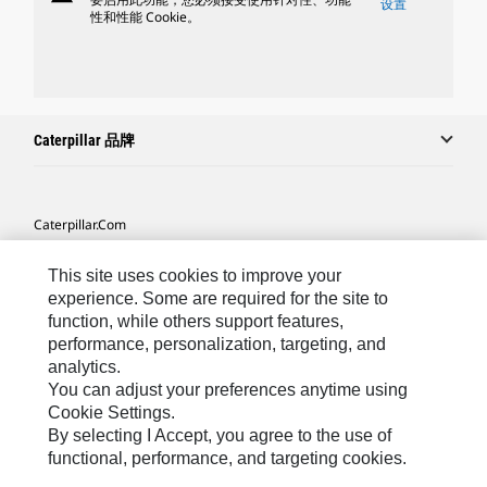
设置
性和性能 Cookie。
Caterpillar 品牌
Caterpillar.com
联系 Caterpillar
This site uses cookies to improve your
我的营销首选项
experience. Some are required for the site to
function, while others support features,
站点地图
performance, personalization, targeting, and
analytics.
Cookie Settings
You can adjust your preferences anytime using
法律
Cookie Settings.
By selecting I Accept, you agree to the use of
隐私
functional, performance, and targeting cookies.