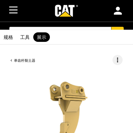
person
SEARCH
search
规格
工具
展示
more_vert
单齿杆裂土器