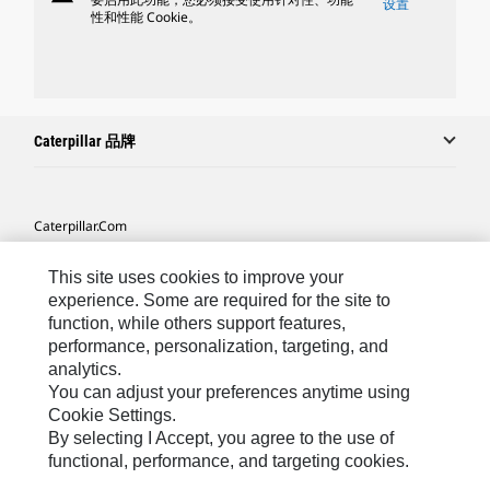
设置
性和性能 Cookie。
Caterpillar 品牌
Caterpillar.com
联系 Caterpillar
This site uses cookies to improve your
我的营销首选项
experience. Some are required for the site to
function, while others support features,
站点地图
performance, personalization, targeting, and
analytics.
Cookie Settings
You can adjust your preferences anytime using
法律
Cookie Settings.
By selecting I Accept, you agree to the use of
隐私
functional, performance, and targeting cookies.