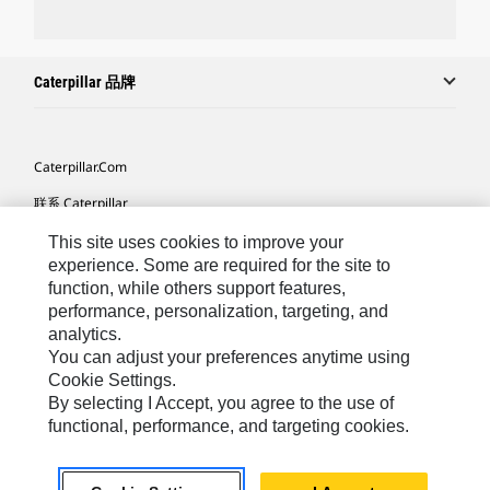
Caterpillar 品牌
Caterpillar.com
联系 Caterpillar
我的营销首选项
This site uses cookies to improve your
experience. Some are required for the site to
站点地图
function, while others support features,
performance, personalization, targeting, and
Cookie Settings
analytics.
法律
You can adjust your preferences anytime using
Cookie Settings.
隐私
By selecting I Accept, you agree to the use of
functional, performance, and targeting cookies.
Africa, Middle East ‧ Chinese
© 2026 Caterpillar. 保留所有权利