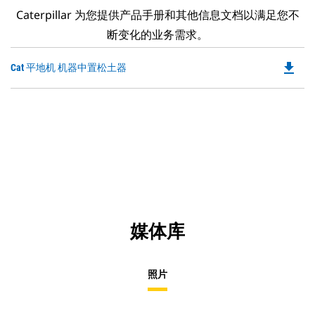
Caterpillar 为您提供产品手册和其他信息文档以满足您不
断变化的业务需求。
file_download
Do
Cat 平地机 机器中置松土器
P
O
in
a
N
Ta
媒体库
照片