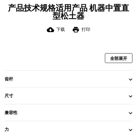
产品技术规格适用产品 机器中置直
型松土器
cloud_download
print
下载
打印
全部展开
齿杆
尺寸
兼容性
力