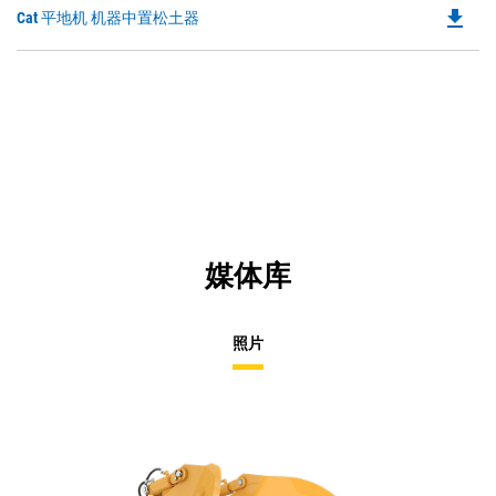
file_download
Do
Cat 平地机 机器中置松土器
P
O
in
a
N
Ta
媒体库
照片