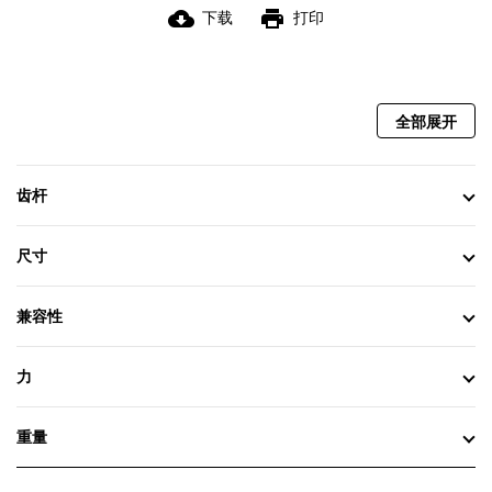
cloud_download
print
下载
打印
全部展开
齿杆
尺寸
兼容性
力
重量