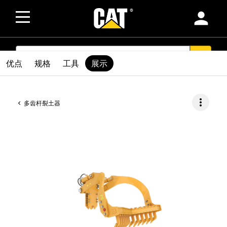
person
SEARCH
search
优点
规格
工具
展示
more_vert
多齿杆裂土器