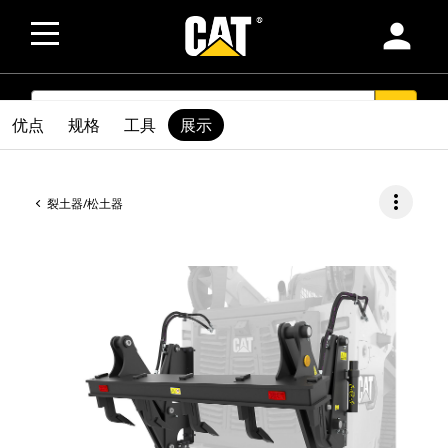
person
SEARCH
search
优点
规格
工具
展示
more_vert
裂土器/松土器