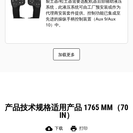
裂土器/松土器需要选配机器后部辅助液压
系统，此液压系统可由工厂预安装或作为
代理商安装套件提供。控制功能已集成至
先进的操纵手柄控制装置（Aux 9/Aux
10）中。
加载更多
产品技术规格适用产品 1765 MM（70
IN）
cloud_download
print
下载
打印