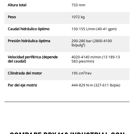
Altura total
733 mm
Peso
1072 kg
Caudal hidráulico óptimo
150-155 L/min (40-41 gpm)
Presión hidráulica óptima
200-280 bar (2800-4100
lb/pulg²)
Velocidad periférica (depende
4020-4140 m/min (13 189-13
del caudal)
583 pies/min)
Cilindrada del motor
195 cm³/rev
Par del eje motriz
444-829 N·m (327-611 lb/pie)