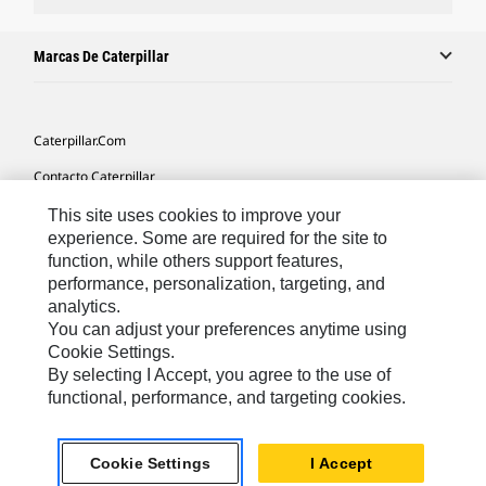
Marcas De Caterpillar
Caterpillar.com
Contacto Caterpillar
Mis Preferencias De Marketing
This site uses cookies to improve your
experience. Some are required for the site to
Mapa Del Sitio
function, while others support features,
performance, personalization, targeting, and
Cookie Settings
analytics.
Aviso Legal
You can adjust your preferences anytime using
Cookie Settings.
Privacidad
By selecting I Accept, you agree to the use of
functional, performance, and targeting cookies.
Europe-Spanish
© 2026 Caterpillar. Reservados todos los derechos
Cookie Settings
I Accept