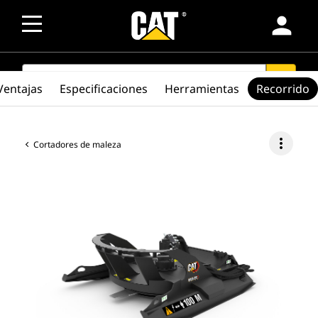
person
SEARCH
search
Ventajas
Especificaciones
Herramientas
Recorrido
more_vert
Cortadores de maleza