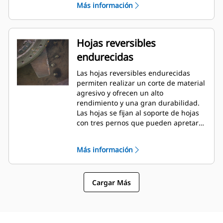
Más información
atraviesen los densos matorrales.
Hojas reversibles
endurecidas
Las hojas reversibles endurecidas
permiten realizar un corte de material
agresivo y ofrecen un alto
rendimiento y una gran durabilidad.
Las hojas se fijan al soporte de hojas
con tres pernos que pueden apretarse
fácilmente desde un panel de acceso
situado en la parte superior del
Más información
bastidor.
Cargar Más