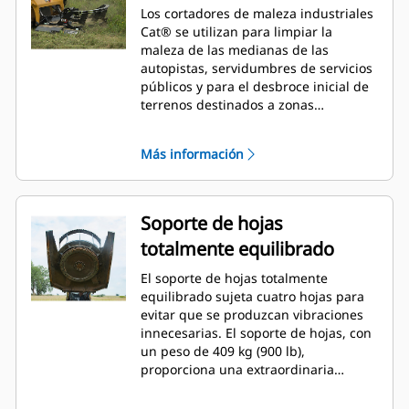
Los cortadores de maleza industriales
Cat® se utilizan para limpiar la
maleza de las medianas de las
autopistas, servidumbres de servicios
públicos y para el desbroce inicial de
terrenos destinados a zonas
residenciales, parques y áreas
recreativas.
Más información
Soporte de hojas
totalmente equilibrado
El soporte de hojas totalmente
equilibrado sujeta cuatro hojas para
evitar que se produzcan vibraciones
innecesarias. El soporte de hojas, con
un peso de 409 kg (900 lb),
proporciona una extraordinaria
inercia a las hojas. La elevada energía
de inercia permite que las hojas