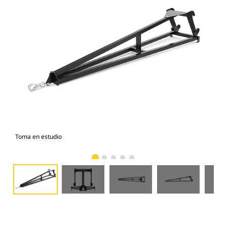
Toma en estudio
Vist