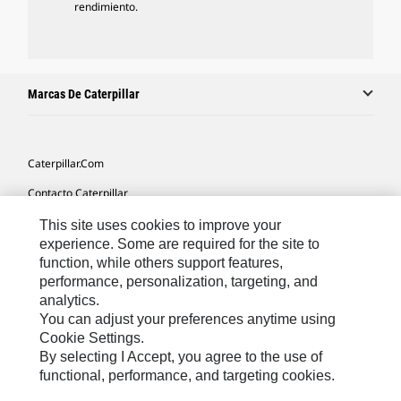
rendimiento.
Marcas De Caterpillar
Caterpillar.com
Contacto Caterpillar
Mis Preferencias De Marketing
This site uses cookies to improve your
experience. Some are required for the site to
Mapa Del Sitio
function, while others support features,
performance, personalization, targeting, and
Cookie Settings
analytics.
Aviso Legal
You can adjust your preferences anytime using
Cookie Settings.
Privacidad
By selecting I Accept, you agree to the use of
functional, performance, and targeting cookies.