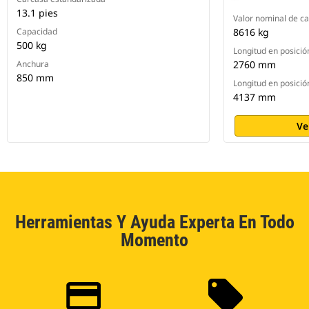
13.1 pies
Valor nominal de c
Capacidad
8616 kg
500 kg
Longitud en posici
Anchura
2760 mm
850 mm
Longitud en posició
4137 mm
Ve
Herramientas Y Ayuda Experta En Todo
Momento