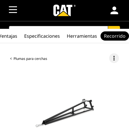
person
SEARCH
search
Ventajas
Especificaciones
Herramientas
Recorrido
more_vert
Plumas para cerchas