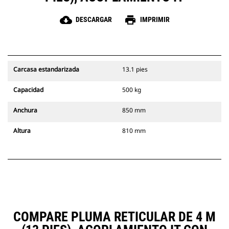
cloud_download
print
DESCARGAR
IMPRIMIR
Carcasa estandarizada
13.1 pies
Capacidad
500 kg
Anchura
850 mm
Altura
810 mm
COMPARE PLUMA RETICULAR DE 4 M