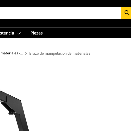
search
istencia
Piezas
Brazos de manipulación de materiales - Pala
Brazo de manipulación de materiales