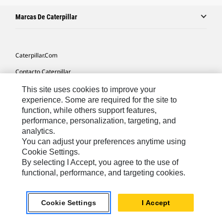
Marcas De Caterpillar
Caterpillar.com
Contacto Caterpillar
Mis Preferencias De Marketing
This site uses cookies to improve your
experience. Some are required for the site to
Mapa Del Sitio
function, while others support features,
performance, personalization, targeting, and
Cookie Settings
analytics.
Aviso Legal
You can adjust your preferences anytime using
Cookie Settings.
Privacidad
By selecting I Accept, you agree to the use of
functional, performance, and targeting cookies.
Europe-Spanish
© 2026 Caterpillar. Reservados todos los derechos
Cookie Settings
I Accept