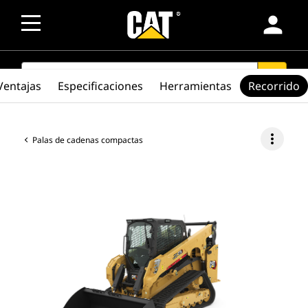
person
SEARCH
search
Ventajas
Especificaciones
Herramientas
Recorrido
more_vert
Palas de cadenas compactas