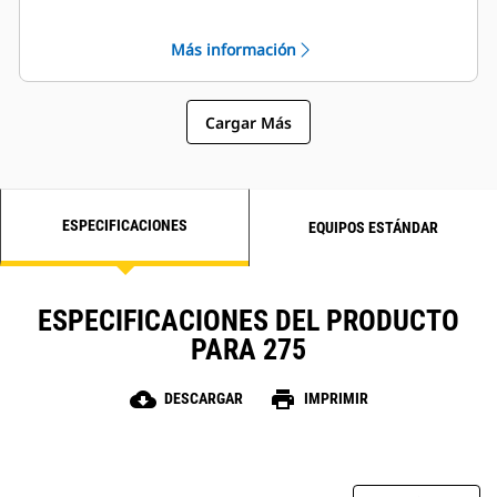
sobre terrenos accidentados,
permite una mejor retención de la
Más información
carga y una mayor productividad.
Cargar Más
ESPECIFICACIONES
EQUIPOS ESTÁNDAR
ESPECIFICACIONES DEL PRODUCTO
PARA 275
cloud_download
print
DESCARGAR
IMPRIMIR