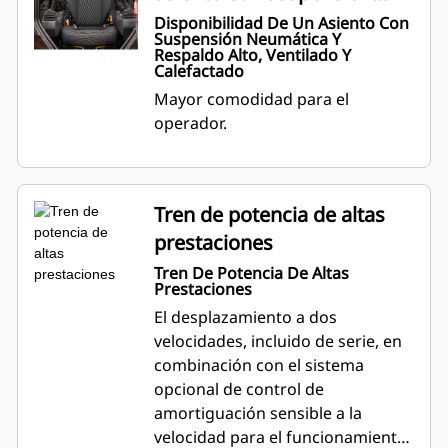
neumática y respaldo alto,
Disponibilidad De Un Asiento Con
Suspensión Neumática Y
ventilado y calefactado
Respaldo Alto, Ventilado Y
Calefactado
Mayor comodidad para el
operador.
Tren de potencia de altas
prestaciones
Tren De Potencia De Altas
Prestaciones
El desplazamiento a dos
velocidades, incluido de serie, en
combinación con el sistema
opcional de control de
amortiguación sensible a la
velocidad para el funcionamiento