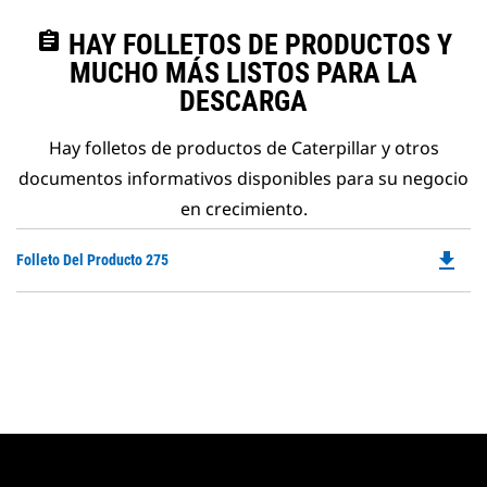
assignment
HAY FOLLETOS DE PRODUCTOS Y
MUCHO MÁS LISTOS PARA LA
DESCARGA
Hay folletos de productos de Caterpillar y otros
documentos informativos disponibles para su negocio
en crecimiento.
file_download
Do
Folleto Del Producto 275
P
O
in
a
N
Ta