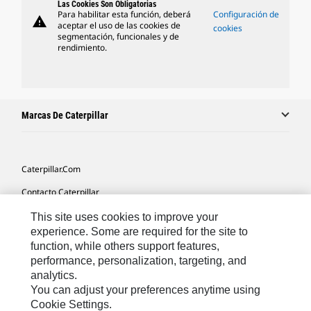
Las Cookies Son Obligatorias
Para habilitar esta función, deberá
Configuración de
warning
aceptar el uso de las cookies de
cookies
segmentación, funcionales y de
rendimiento.
Marcas De Caterpillar
Caterpillar.com
Contacto Caterpillar
Mis Preferencias De Marketing
This site uses cookies to improve your
experience. Some are required for the site to
Mapa Del Sitio
function, while others support features,
performance, personalization, targeting, and
Cookie Settings
analytics.
Aviso Legal
You can adjust your preferences anytime using
Cookie Settings.
Privacidad