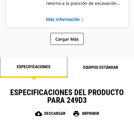
retorno a la posición de excavación
del implemento y posicionador del
implemento.
Más información
Cargar Más
ESPECIFICACIONES
EQUIPOS ESTÁNDAR
ESPECIFICACIONES DEL PRODUCTO
PARA 249D3
cloud_download
print
DESCARGAR
IMPRIMIR