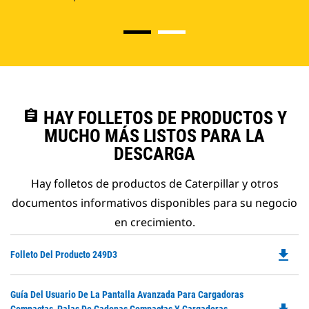
assignment
HAY FOLLETOS DE PRODUCTOS Y
MUCHO MÁS LISTOS PARA LA
DESCARGA
Hay folletos de productos de Caterpillar y otros
documentos informativos disponibles para su negocio
en crecimiento.
file_download
Do
Folleto Del Producto 249D3
P
O
Do
Guía Del Usuario De La Pantalla Avanzada Para Cargadoras
in
P