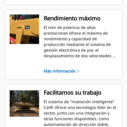
comodidad del operador.
Rendimiento máximo
El tren de potencia de altas
prestaciones ofrece el máximo de
rendimiento y capacidad de
producción mediante el sistema de
gestión electrónica de par, el
desplazamiento de dos velocidades de
serie y un pedal/mando manual
electrónico del acelerador con pedal
Más información
desacelerador.
Facilitamos su trabajo
El sistema de "nivelación inteligente"
Cat® ofrece una tecnología líder en el
sector, junto con una integración y
otras funciones disponibles, como
autonivelación de dirección doble,