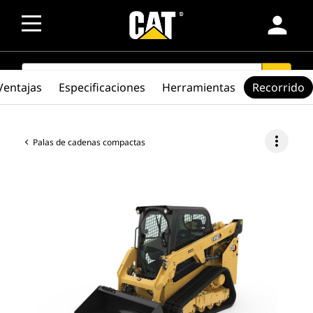
person
SEARCH
search
Ventajas
Especificaciones
Herramientas
Recorrido
more_vert
Palas de cadenas compactas