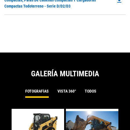
file_download
Compactas, Palas De Cadenas Compactas Y Cargadoras
a
O
Compactas Todoterreno - Serie D/D2/D3
N
in
Ta
a
N
Ta
GALERÍA MULTIMEDIA
FOTOGRAFÍAS
VISTA 360°
TODOS