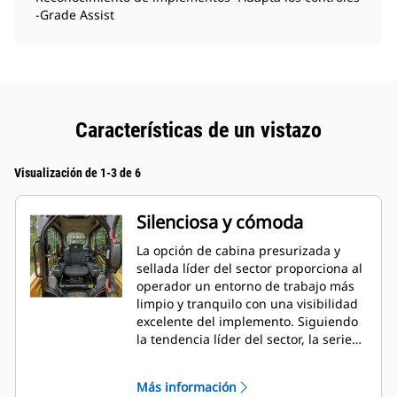
-Grade Assist
Características de un vistazo
Visualización de 1-3 de 6
Silenciosa y cómoda
La opción de cabina presurizada y
sellada líder del sector proporciona al
operador un entorno de trabajo más
limpio y tranquilo con una visibilidad
excelente del implemento. Siguiendo
la tendencia líder del sector, la serie
D3 también incluye un asiento de
serie con controles ajustables con
Más información
palanca tipo joystick para mejorar la