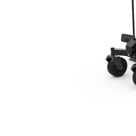
GB124, Smart
Ven
Cambiar modelo