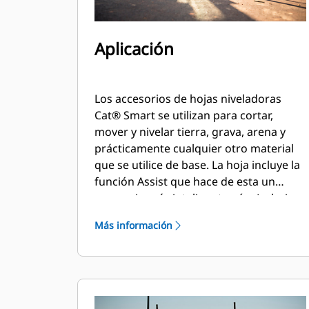
Aplicación
Los accesorios de hojas niveladoras
Cat® Smart se utilizan para cortar,
mover y nivelar tierra, grava, arena y
prácticamente cualquier otro material
que se utilice de base. La hoja incluye la
función Assist que hace de esta un
accesorio más inteligente aún. La hoja
niveladora Smart introduce una función
Más información
de control de pendiente transversal en
las plataformas de las Palas de Cadenas
Compactas y Cargadoras Compactas
D3.