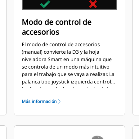
Modo de control de
accesorios
El modo de control de accesorios
(manual) convierte la D3 y la hoja
niveladora Smart en una máquina que
se controla de un modo más intuitivo
para el trabajo que se vaya a realizar. La
palanca tipo joystick izquierda controla
las funciones de desplazamiento de la
máquina. La palanca tipo joystick
Más información
derecha maneja el accesorio.