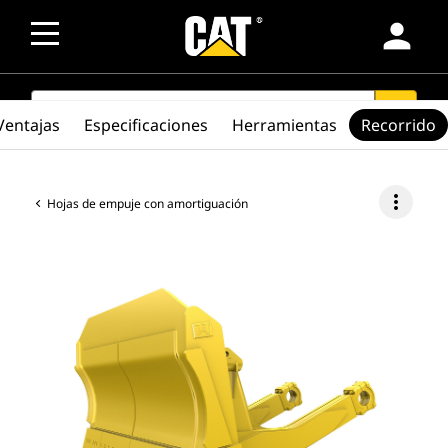
person
SEARCH
search
Ventajas
Especificaciones
Herramientas
Recorrido
more_vert
Hojas de empuje con amortiguación