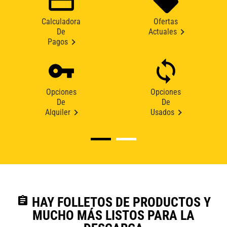
Calculadora
Ofertas
De
Actuales
Pagos
Opciones
Opciones
De
De
Alquiler
Usados
assignment
HAY FOLLETOS DE PRODUCTOS Y
MUCHO MÁS LISTOS PARA LA