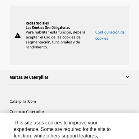
Redes Sociales
Las Cookies Son Obligatorias
Para habilitar esta función, deberá
Configuración de
warning
aceptar el uso de las cookies de
cookies
segmentación, funcionales y de
rendimiento.
Marcas De Caterpillar
Caterpillar.com
Contacto Caterpillar
Mis Preferencias De Marketing
This site uses cookies to improve your
experience. Some are required for the site to
Mapa Del Sitio
function, while others support features,