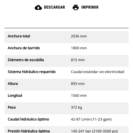
cloud_download
print
DESCARGAR
IMPRIMIR
Anchura total
2036 mm
Anchura de barrido
1800 mm
Diámetro de escobilla
815 mm
Sistema hidráulico requerido
Caudal estándar sin electricidad
Altura
893 mm
Longitud
1560 mm
Peso
372 kg
Caudal hidráulico óptimo
42-87 L/min (11-23 gpm)
Presión hidráulica óptima
145-241 bar (2100-3500 psi)