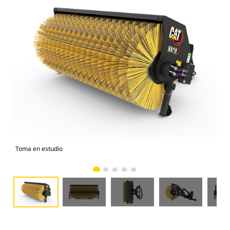
Toma en estudio
Vist