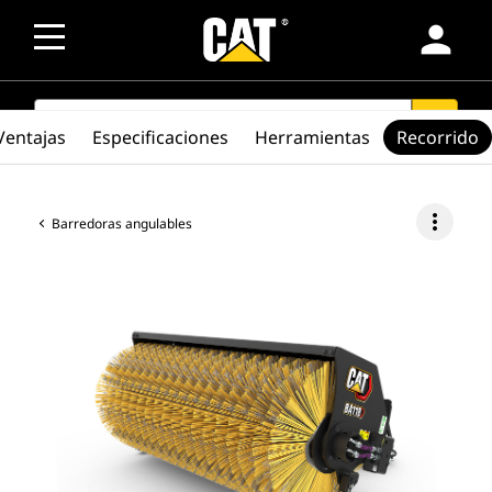
person
SEARCH
search
Ventajas
Especificaciones
Herramientas
Recorrido
more_vert
Barredoras angulables