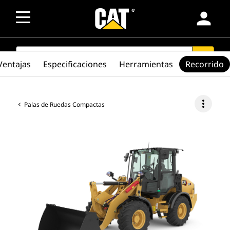
person
SEARCH
search
Ventajas
Especificaciones
Herramientas
Recorrido
more_vert
Palas de Ruedas Compactas