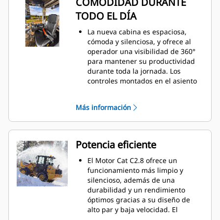
COMODIDAD DURANTE
motores generan un nivel de
TODO EL DÍA
emisiones equivalente al estándar
Stage IIIA de la UE (Tier 3 de la EPA de
La nueva cabina es espaciosa,
EE. UU.) o cumplen el estándar Stage
cómoda y silenciosa, y ofrece al
V de la UE (Tier 4 Final de la EPA de EE.
operador una visibilidad de 360°
UU.) con un módulo de emisiones
para mantener su productividad
limpias diseñado para gestionarse de
durante toda la jornada. Los
forma automática, de tal forma que
controles montados en el asiento
usted pueda concentrarse en la tarea
cuentan con una palanca tipo
que esté realizando.
joystick multifunción para las
Más información
funciones de elevación e
inclinación con una gama de
velocidad integrada accionada por
el pulgar, un interruptor de
Potencia eficiente
marcha adelante/punto
muerto/marcha atrás (FNR), un
El Motor Cat C2.8 ofrece un
bloqueo de diferencial accionado
funcionamiento más limpio y
por activador y un caudal
silencioso, además de una
constante. También se ofrece una
durabilidad y un rendimiento
palanca tipo joystick con una
óptimos gracias a su diseño de
cuarta función opcional.
alto par y baja velocidad. El
Pantalla digital con botones
sistema de gestión inteligente de