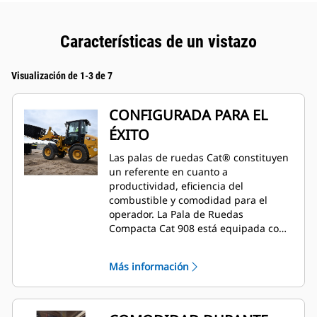
Características de un vistazo
Visualización de 1-3 de 7
CONFIGURADA PARA EL
ÉXITO
Las palas de ruedas Cat® constituyen
un referente en cuanto a
productividad, eficiencia del
combustible y comodidad para el
operador. La Pala de Ruedas
Compacta Cat 908 está equipada con
un Motor C2.8 de par elevado que
funciona conjuntamente con un tren
Más información
de potencia Hystat inteligente para
ofrecer una óptima eficiencia del
combustible. En función de los
requisitos regionales, nuestros