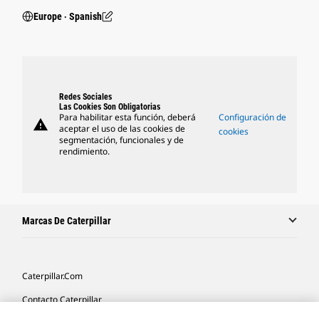
Europe ‧ Spanish
Redes Sociales
Las Cookies Son Obligatorias
Para habilitar esta función, deberá
Configuración de
warning
aceptar el uso de las cookies de
cookies
segmentación, funcionales y de
rendimiento.
Marcas De Caterpillar
Caterpillar.com
Contacto Caterpillar