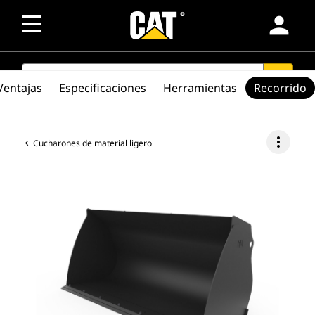
person
SEARCH
search
Ventajas
Especificaciones
Herramientas
Recorrido
more_vert
Cucharones de material ligero