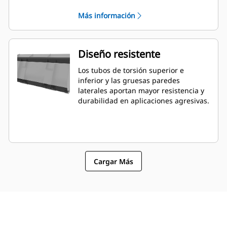
ángulo y la colocación de la cuchilla
Más información
pueden ser más fáciles de calibrar
desde la cabina.
Diseño resistente
Los tubos de torsión superior e
inferior y las gruesas paredes
laterales aportan mayor resistencia y
durabilidad en aplicaciones agresivas.
Cargar Más