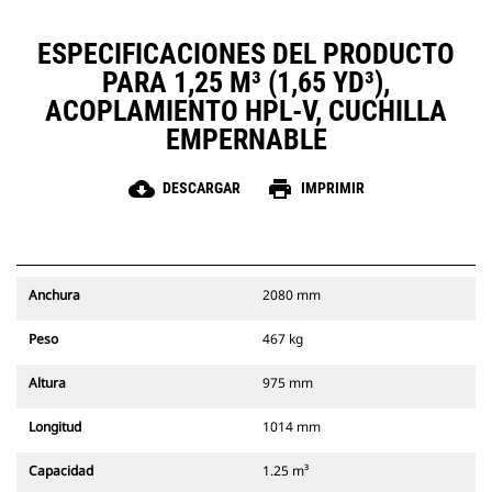
ESPECIFICACIONES DEL PRODUCTO
PARA 1,25 M³ (1,65 YD³),
ACOPLAMIENTO HPL-V, CUCHILLA
EMPERNABLE
cloud_download
print
DESCARGAR
IMPRIMIR
Anchura
2080 mm
Peso
467 kg
Altura
975 mm
Longitud
1014 mm
Capacidad
1.25 m³