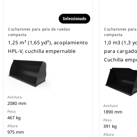
Seleccionado
Cucharones para pala de ruedas
Cucharones para
compacta
compacta
1,25 m³ (1,65 yd³), acoplamiento
1,0 m3 (1,3 y
HPL-V, cuchilla empernable
para cargado
Cuchilla emp
Anchura
2080 mm
Anchura
Peso
1890 mm
467 kg
Peso
Altura
391 kg
975 mm
Altura