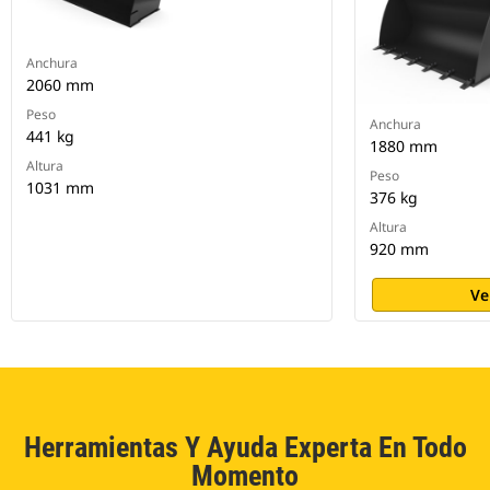
Anchura
2060 mm
Peso
Anchura
441 kg
1880 mm
Altura
Peso
1031 mm
376 kg
Altura
920 mm
Ve
Herramientas Y Ayuda Experta En Todo
Momento