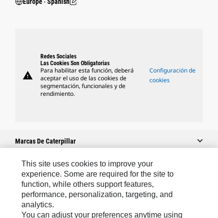
Europe ‧ Spanish
Redes Sociales
Las Cookies Son Obligatorias
Para habilitar esta función, deberá
Configuración de
warning
aceptar el uso de las cookies de
cookies
segmentación, funcionales y de
rendimiento.
Marcas De Caterpillar
This site uses cookies to improve your
experience. Some are required for the site to
Caterpillar.com
function, while others support features,
performance, personalization, targeting, and
Contacto Caterpillar
analytics.
Mis Preferencias De Marketing
You can adjust your preferences anytime using