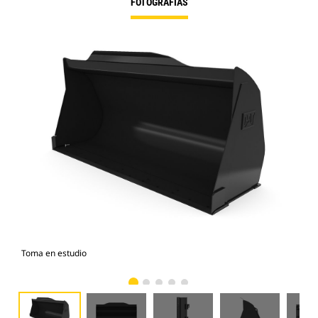
FOTOGRAFÍAS
Toma en estudio
Vist