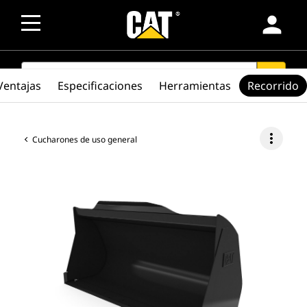
person
SEARCH
search
Ventajas
Especificaciones
Herramientas
Recorrido
more_vert
Cucharones de uso general