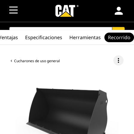
person
SEARCH
search
Ventajas
Especificaciones
Herramientas
Recorrido
more_vert
Cucharones de uso general