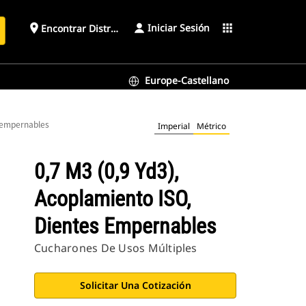
Iniciar Sesión
place
apps
Encontrar Distribuidor
Europe-Castellano
s empernables
Imperial
Métrico
0,7 M3 (0,9 Yd3),
Acoplamiento ISO,
Dientes Empernables
Cucharones De Usos Múltiples
Solicitar Una Cotización