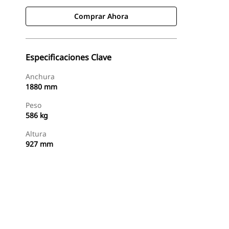
Comprar Ahora
Especificaciones Clave
Anchura
1880 mm
Peso
586 kg
Altura
927 mm
Comprar Ahora
Solicitar Una Cotización