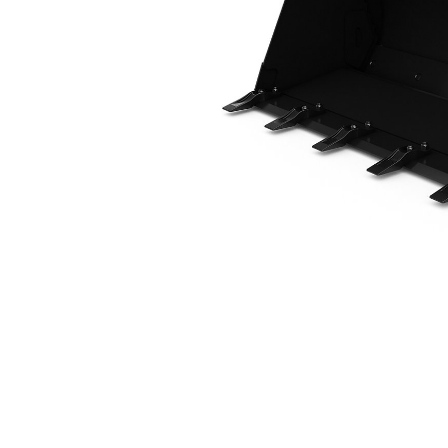
0,7 M3 (0,9 Yd3), Acoplamiento ISO, Dientes Empernables
Ven
Cambiar modelo