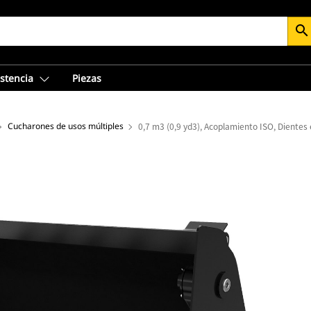
search
istencia
Piezas
Cucharones de usos múltiples
0,7 m3 (0,9 yd3), Acoplamiento ISO, Diente