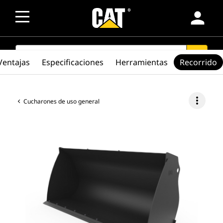
person
SEARCH
search
Ventajas
Especificaciones
Herramientas
Recorrido
more_vert
Cucharones de uso general