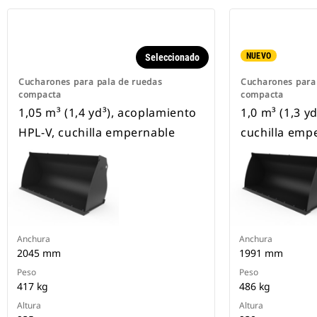
NUEVO
Seleccionado
Cucharones para pala de ruedas
Cucharones para
compacta
compacta
1,05 m³ (1,4 yd³), acoplamiento
1,0 m³ (1,3 y
HPL-V, cuchilla empernable
cuchilla emp
Anchura
Anchura
2045 mm
1991 mm
Peso
Peso
417 kg
486 kg
Altura
Altura