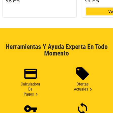
935 mm
930 mm
Ve
Herramientas Y Ayuda Experta En Todo
Momento
Calculadora
Ofertas
De
Actuales
Pagos