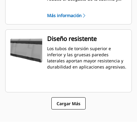
mejora la capacidad de nivelación. El
ángulo y la colocación de la cuchilla
Más información
pueden ser más fáciles de calibrar
desde la cabina.
Diseño resistente
Los tubos de torsión superior e
inferior y las gruesas paredes
laterales aportan mayor resistencia y
durabilidad en aplicaciones agresivas.
Cargar Más