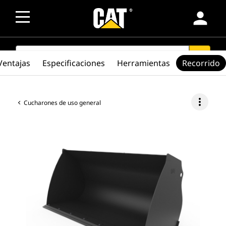
person
SEARCH
search
Ventajas
Especificaciones
Herramientas
Recorrido
more_vert
Cucharones de uso general