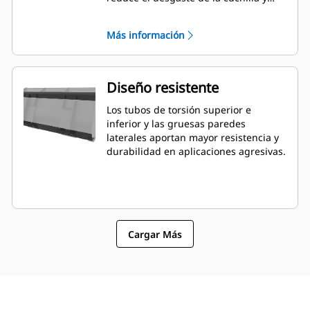
mejora la capacidad de nivelación. El
ángulo y la colocación de la cuchilla
Más información
pueden ser más fáciles de calibrar
desde la cabina.
Diseño resistente
Los tubos de torsión superior e
inferior y las gruesas paredes
laterales aportan mayor resistencia y
durabilidad en aplicaciones agresivas.
Cargar Más