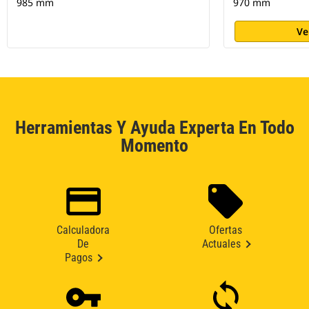
985 mm
970 mm
Ve
Herramientas Y Ayuda Experta En Todo
Momento
Calculadora
Ofertas
De
Actuales
Pagos