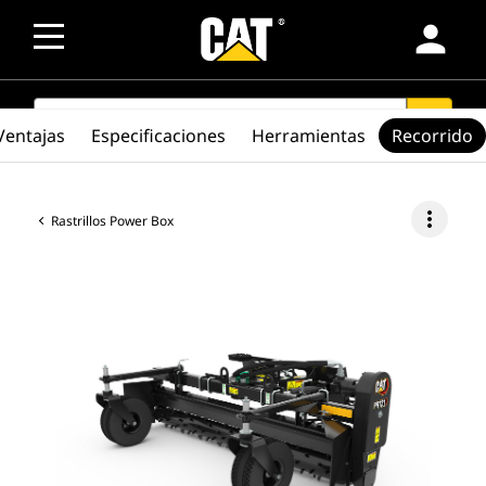
person
SEARCH
search
Ventajas
Especificaciones
Herramientas
Recorrido
more_vert
Rastrillos Power Box