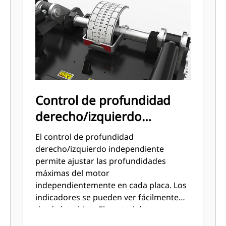
Control de profundidad
derecho/izquierdo
independiente
El control de profundidad
derecho/izquierdo independiente
permite ajustar las profundidades
máximas del motor
independientemente en cada placa. Los
indicadores se pueden ver fácilmente
desde la cabina. El control de
profundidad independiente es