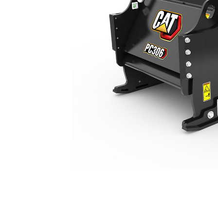
PC306
Ven
Cambiar modelo