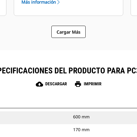
Más información
mecánico en los modelos PC104 y
PC105; el control de profundidad
independiente hidráulico se suministra
de serie en los modelos PC305-PC412.
Cargar Más
PECIFICACIONES DEL PRODUCTO PARA PC
cloud_download
print
DESCARGAR
IMPRIMIR
600 mm
170 mm