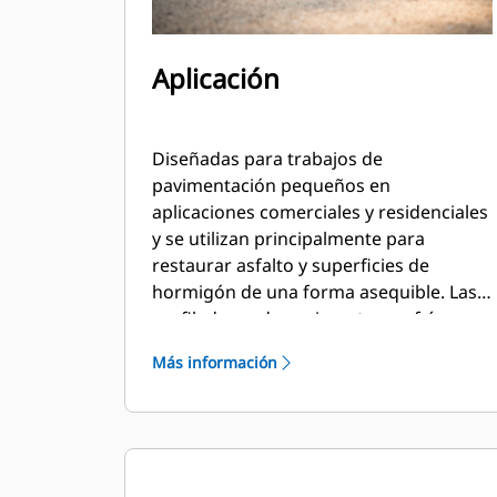
Aplicación
Diseñadas para trabajos de
pavimentación pequeños en
aplicaciones comerciales y residenciales
y se utilizan principalmente para
restaurar asfalto y superficies de
hormigón de una forma asequible. Las
perfiladoras de pavimentos en frío
resultan idóneas para pulir baches o
Más información
imperfecciones en pavimentos dilatados
antes de volver a asfaltarlos, eliminar
pavimentos agrietados o deteriorados,
eliminar líneas de carriles de tráfico y
otros trabajos en los que las