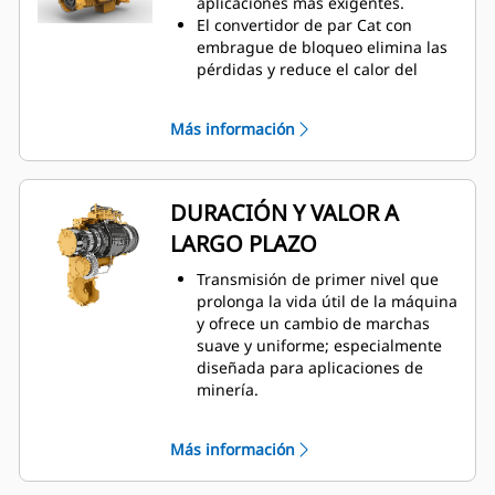
aplicaciones más exigentes.
El convertidor de par Cat con
embrague de bloqueo elimina las
pérdidas y reduce el calor del
sistema.
Máxima capacidad de respuesta
Más información
con control integrado de la
dirección y la transmisión (STIC™,
Steering and Transmission
Integrated Control System).
DURACIÓN Y VALOR A
Mueve más material de un modo
LARGO PLAZO
más eficiente y con mayor potencia
y control.
Transmisión de primer nivel que
El pedal neutralizador de la
prolonga la vida útil de la máquina
transmisión ayuda a prolongar la
y ofrece un cambio de marchas
vida útil del freno de servicio y
suave y uniforme; especialmente
permite mantener la máxima
diseñada para aplicaciones de
potencia durante las operaciones
minería.
de carga en posición fija.
Controles de transmisión con
El sistema de combustible de
control electrónico de
inyección unitaria electrónica
Más información
productividad avanzada (APECS,
accionada mecánicamente
Advanced Productivity Electronic
(MEUI™, Mechanically Actuated