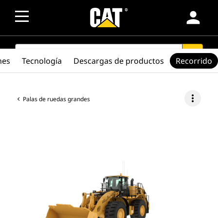
person
SEARCH
search
nes
Tecnología
Descargas de productos
Recorrido
more_vert
Palas de ruedas grandes