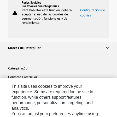
Redes Sociales
Las Cookies Son Obligatorias
Para habilitar esta función, deberá
Configuración de
warning
aceptar el uso de las cookies de
cookies
segmentación, funcionales y de
rendimiento.
Marcas De Caterpillar
Caterpillar.com
Contacto Caterpillar
Mis Preferencias De Marketing
This site uses cookies to improve your
experience. Some are required for the site to
Mapa Del Sitio
function, while others support features,
performance, personalization, targeting, and
Cookie Settings
analytics.
Aviso Legal
You can adjust your preferences anytime using