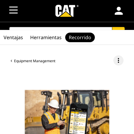
person
SEARCH
search
Ventajas
Herramientas
Recorrido
more_vert
Equipment Management