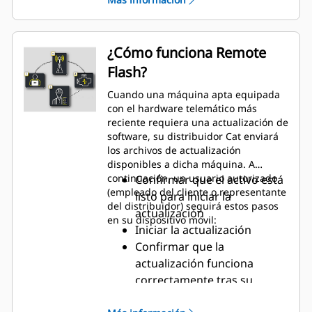
software lo antes posible, sin que
las máquinas tengan que salir del
lugar de trabajo
Las actualizaciones pueden
¿Cómo funciona Remote
instalarse cuando resulte
Flash?
oportuno
Aumenta la eficiencia en el lugar
Cuando una máquina apta equipada
de trabajo, lo cual le ahorrará
con el hardware telemático más
tiempo y dinero
reciente requiera una actualización de
software, su distribuidor Cat enviará
los archivos de actualización
disponibles a dicha máquina. A
continuación, un usuario autorizado
Confirmar que el activo está
(empleado del cliente o representante
listo para iniciar la
del distribuidor) seguirá estos pasos
actualización
en su dispositivo móvil:
Iniciar la actualización
Confirmar que la
actualización funciona
correctamente tras su
instalación