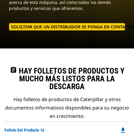
acerca de esta máquina, así como todos los demás
productos y servicios que ofrecemos.
SOLICITAR QUE UN DISTRIBUIDOR SE PONGA EN CONTACT
assignment
HAY FOLLETOS DE PRODUCTOS Y
MUCHO MÁS LISTOS PARA LA
DESCARGA
Hay folletos de productos de Caterpillar y otros
documentos informativos disponibles para su negocio
en crecimiento.
file_download
Do
Folleto Del Producto 16