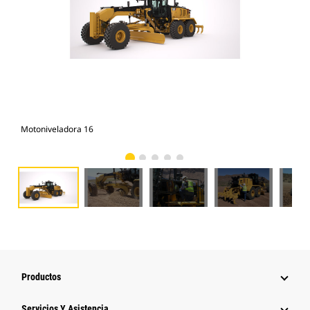
Motoniveladora 16
Mot
Productos
Servicios Y Asistencia