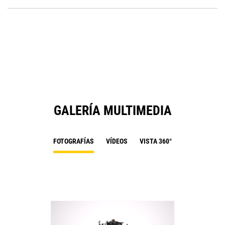
P
O
in
a
N
Ta
GALERÍA MULTIMEDIA
FOTOGRAFÍAS
VÍDEOS
VISTA 360°