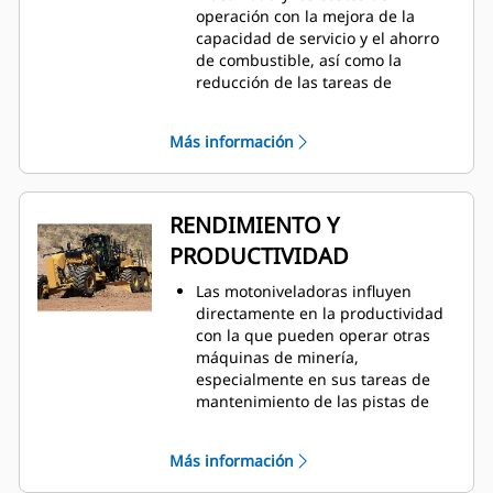
operación con la mejora de la
capacidad de servicio y el ahorro
de combustible, así como la
reducción de las tareas de
mantenimiento, con lo que se
maximiza la disponibilidad.
Más información
Los componentes principales son
modulares y pueden desmontarse
con facilidad sin tener que
desmontar otros componentes,
RENDIMIENTO Y
con lo que se obtiene la máxima
PRODUCTIVIDAD
eficiencia de reparación.
El motor C13 se ha optimizado
Las motoniveladoras influyen
para ser igual de eficiente sin que
directamente en la productividad
afecte al rendimiento. El modo
con la que pueden operar otras
ECO se puede activar para
máquinas de minería,
controlar la velocidad en vacío alta
especialmente en sus tareas de
del motor y garantizar un
mantenimiento de las pistas de
funcionamiento lo más eficiente
acarreo. La 16 está optimizada
posible del motor en cuanto a
para este objetivo:
consumo de combustible.
Más información
El peso adicional de la máquina
La sección de desplazamiento
junto con el peso ajustado mejora