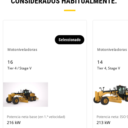
CONSIDERADOS HABITUALMENTE.
Seleccionado
Motoniveladoras
Motoniveladoras
16
14
Tier 4 / Stage V
Tier 4, Stage V
Potencia neta base (en 1.ª velocidad)
Potencia neta: ISO
216 kW
213 kW