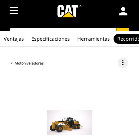
person
SEARCH
search
Ventajas
Especificaciones
Herramientas
Recorrid
more_vert
Motoniveladoras