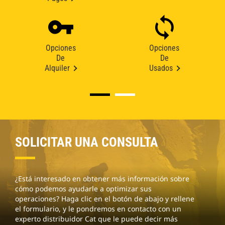
Opciones
Opciones
De
De
Alquiler
Usados
SOLICITAR UNA CONSULTA
¿Está interesado en obtener más información sobre
cómo podemos ayudarle a optimizar sus
operaciones? Haga clic en el botón de abajo y rellene
el formulario, y le pondremos en contacto con un
experto distribuidor Cat que le puede decir más