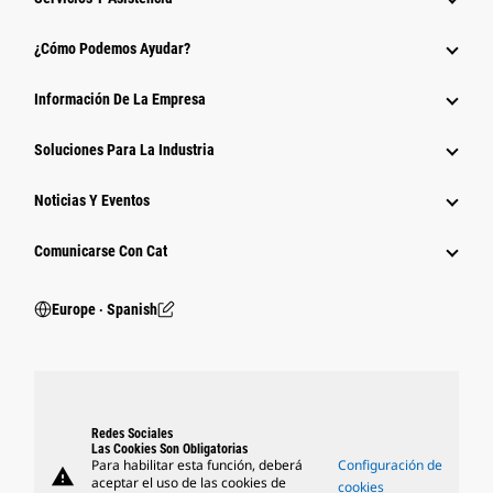
¿Cómo Podemos Ayudar?
Información De La Empresa
Soluciones Para La Industria
Noticias Y Eventos
Comunicarse Con Cat
Europe ‧ Spanish
Redes Sociales
Las Cookies Son Obligatorias
Para habilitar esta función, deberá
Configuración de
warning
aceptar el uso de las cookies de
cookies