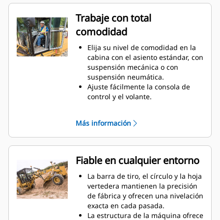
que ajusta el par y la potencia del
motor a las necesidades de la
Trabaje con total
aplicación.
comodidad
Gracias a la servotransmisión con
convertidor de par y al diseño
Elija su nivel de comodidad en la
equilibrado de la máquina, podrá
cabina con el asiento estándar, con
obtener la máxima potencia de la
suspensión mecánica o con
barra de tiro al terreno con el
suspensión neumática.
Motor Cat C7.1.
Ajuste fácilmente la consola de
La opción de tracción en todas las
control y el volante.
ruedas (AWD) interviene en los
La opción de sistema de
desplazamientos y maniobras
calefacción, ventilación y aire
sobre material suelto. La mayor
Más información
acondicionado (HVAC, Heating,
potencia que proporciona la
Ventilation and Air Conditioning)
tracción en todas las ruedas
de alta capacidad permite que
permite trabajar en terrenos
circule aire fresco, impide la
Fiable en cualquier entorno
accidentados con una tracción
entrada de polvo y evita la
adicional para aumentar la
formación de vaho en los
La barra de tiro, el círculo y la hoja
productividad.
parabrisas.
vertedera mantienen la precisión
El sistema hidráulico cuenta con
Encuentre rápidamente su marcha
de fábrica y ofrecen una nivelación
una capacidad multifunción para
actual en la pantalla frontal.
exacta en cada pasada.
ofrecer un rendimiento preciso y
Añada fácilmente una radio a la
La estructura de la máquina ofrece
predecible, lo que da lugar a una