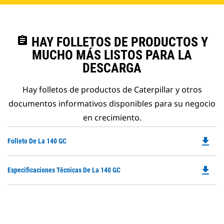
assignment
HAY FOLLETOS DE PRODUCTOS Y
MUCHO MÁS LISTOS PARA LA
DESCARGA
Hay folletos de productos de Caterpillar y otros
documentos informativos disponibles para su negocio
en crecimiento.
file_download
Do
Folleto De La 140 GC
P
O
file_download
Do
Especificaciones Técnicas De La 140 GC
in
P
a
O
N
in
Ta
a
N