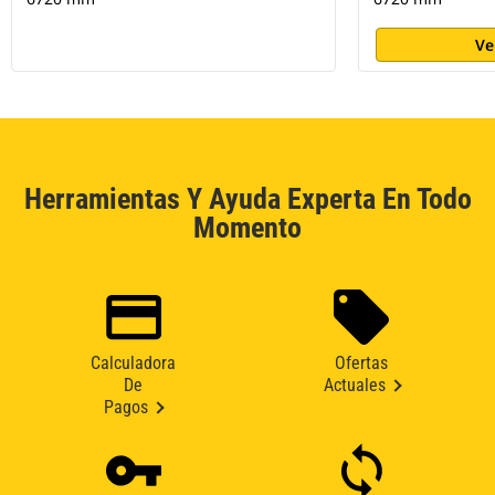
oportunidades específicas para
que los operadores sean más
Ve
productivos y eviten el desgaste
innecesario de la máquina.
Herramientas Y Ayuda Experta En Todo
Momento
Calculadora
Ofertas
De
Actuales
Pagos