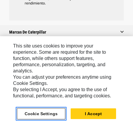
rendimiento.
Marcas De Caterpillar
This site uses cookies to improve your
experience. Some are required for the site to
Caterpillar.com
function, while others support features,
performance, personalization, targeting, and
Contacto Caterpillar
analytics.
Mis Preferencias De Marketing
You can adjust your preferences anytime using
Cookie Settings.
Mapa Del Sitio
By selecting I Accept, you agree to the use of
Cookie Settings
functional, performance, and targeting cookies.
Aviso Legal
Cookie Settings
I Accept
Privacidad