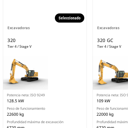
consumir menos combustible.
Cat Payload le ayuda a alcanzar
objetivos de carga precisos para
Seleccionado
mejorar su eficiencia operativa.
Recoja una carga de material (con
Excavadoras
Excavadoras
una combinación de cucharón y
elemento de retención o con los
320
320 GC
accesorios de pinza y concha) y
Tier 4 / Stage V
Tier 4 / Stage V
obtenga una estimación del peso
en tiempo real sin girar.
Advanced Payload es una
actualización del sistema que
ofrece otras funciones y
capacidades adicionales, entre las
que se incluyen etiquetas
personalizadas, totales diarios y
Potencia neta: ISO 9249
Potencia neta: ISO 
tickets electrónicos.
128.5 kW
109 kW
Combine Payload con VisionLink™
y gestione de forma remota sus
Peso de funcionamiento
Peso de funcionami
objetivos de producción.
22600 kg
22000 kg
Operator Coaching opcional es un
Profundidad máxima de excavación
Profundidad máxim
sistema en cabina que reconoce
6720 mm
6720 mm