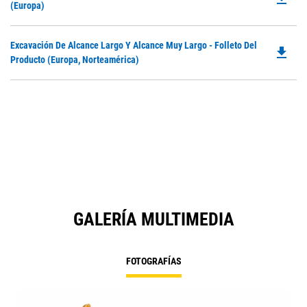
P
(Europa)
O
in
Do
Excavación De Alcance Largo Y Alcance Muy Largo - Folleto Del
a
file_download
P
Producto (Europa, Norteamérica)
N
O
Ta
in
a
N
Ta
GALERÍA MULTIMEDIA
FOTOGRAFÍAS