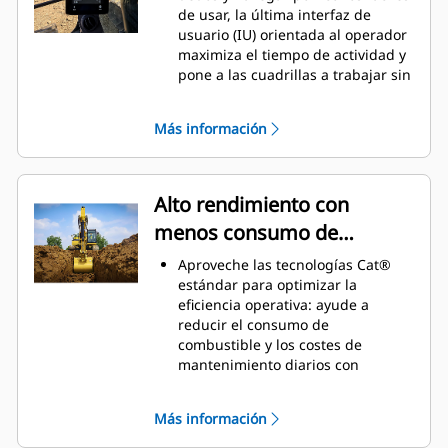
de usar, la última interfaz de
usuario (IU) orientada al operador
maximiza el tiempo de actividad y
pone a las cuadrillas a trabajar sin
demora. Desde la reordenación de
listas de implementos hasta la
Más información
creación de nuevas combinaciones
de implementos según sea
necesario, los operadores pueden
configurar rápidamente las
Alto rendimiento con
máquinas y acceder fácilmente a
menos consumo de
la información.
La interfaz permite a los
combustible
Aproveche las tecnologías Cat®
operadores mantener la precisión
estándar para optimizar la
y aprovechar al máximo cada
eficiencia operativa: ayude a
segundo de su turno. Al añadir la
reducir el consumo de
posibilidad de introducir
combustible y los costes de
acopladores y accesorios en el
mantenimiento diarios con
sistema, la configuración de las
VisionLink, Cat Assist, Cat Payload
combinaciones de implementos
y mucho más.
resulta muy eficaz, ya que se
Más información
Adapte la excavadora al trabajo
reduce considerablemente el
realizado mediante los modos de