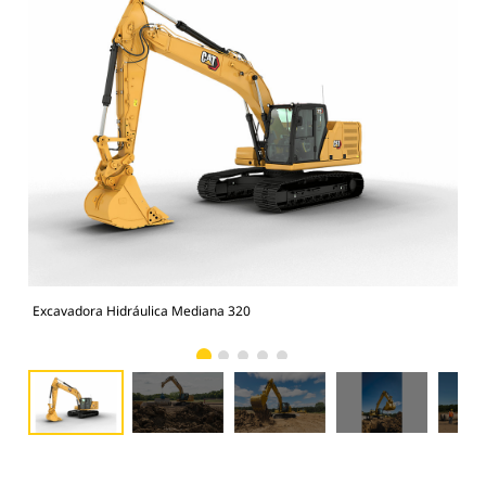
Excavadora Hidráulica Mediana 320
Exc