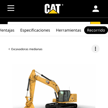
person
SEARCH
search
Ventajas
Especificaciones
Herramientas
Recorrido
more_vert
Excavadoras medianas