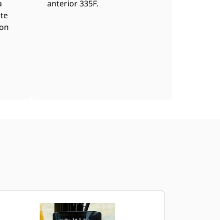
a
anterior 335F.
te
con