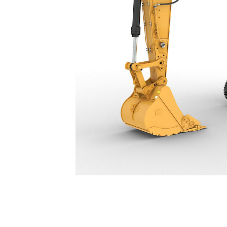
335
Ven
Cambiar modelo