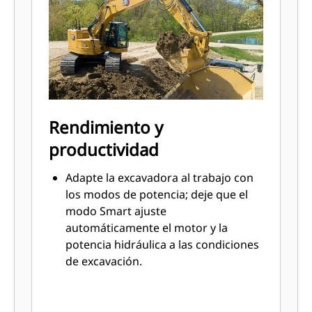
Rendimiento y
productividad
Adapte la excavadora al trabajo con
los modos de potencia; deje que el
modo Smart ajuste
automáticamente el motor y la
potencia hidráulica a las condiciones
de excavación.
Las tecnologías Cat® estándar
ayudan a reducir la fatiga del
operador y los costes de