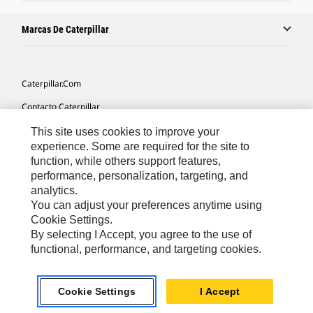
Marcas De Caterpillar
Caterpillar.com
Contacto Caterpillar
Mis Preferencias De Marketing
This site uses cookies to improve your
experience. Some are required for the site to
Mapa Del Sitio
function, while others support features,
performance, personalization, targeting, and
Cookie Settings
analytics.
Aviso Legal
You can adjust your preferences anytime using
Cookie Settings.
Privacidad
By selecting I Accept, you agree to the use of
functional, performance, and targeting cookies.
Europe-Spanish
© 2026 Caterpillar. Reservados todos los derechos
Cookie Settings
I Accept