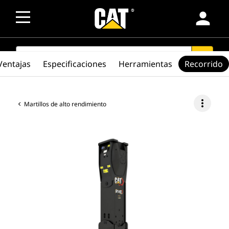
person
SEARCH
search
Ventajas
Especificaciones
Herramientas
Recorrido
more_vert
Martillos de alto rendimiento