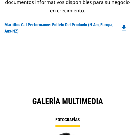
documentos informativos disponibles para su negocio
en crecimiento.
Do
Martillos Cat Performance: Folleto Del Producto (N Am, Europa,
file_download
P
Aus-NZ)
O
in
a
N
Ta
GALERÍA MULTIMEDIA
FOTOGRAFÍAS