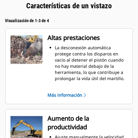
Características de un vistazo
Visualización de 1-3 de 4
Altas prestaciones
La desconexión automática
protege contra los disparos en
vacío al detener el pistón cuando
no hay material debajo de la
herramienta, lo que contribuye a
prolongar la vida útil del martillo.
El sistema de amortiguación
interno ayuda a reducir las
Más información
vibraciones de la máquina y a
aumentar la supresión del ruido.
La función de amortiguación de
sonido, incluida de serie, le
Aumento de la
permite utilizar un Martillo
productividad
Performance en lugares de trabajo
situados en zonas sensibles al
Ajuste manualmente la velocidad