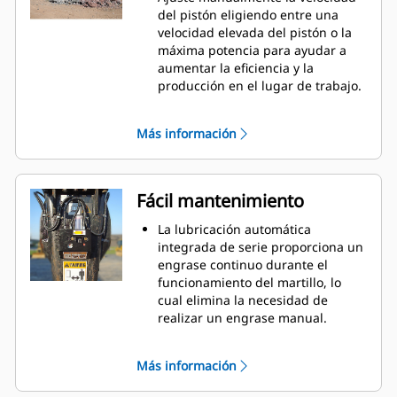
ruido, como barrios residenciales
del pistón eligiendo entre una
o cerca de hospitales, donde se
velocidad elevada del pistón o la
regula el nivel de ruido.
máxima potencia para ayudar a
aumentar la eficiencia y la
producción en el lugar de trabajo.
El ciclo de funcionamiento con
aceite ayuda a proporcionar toda
Más información
la potencia durante cada golpe y
menos calor residual.
Los componentes hidráulicos
críticos están protegidos dentro de
Fácil mantenimiento
la carcasa para evitar posibles
daños, lo cual ayuda a reducir el
La lubricación automática
tiempo de inactividad en el lugar
integrada de serie proporciona un
de trabajo.
engrase continuo durante el
funcionamiento del martillo, lo
cual elimina la necesidad de
realizar un engrase manual.
El buje inferior deslizante y
giratorio 90 grados se puede
Más información
sustituir fácilmente sobre el
terreno, lo cual ayuda a reducir el