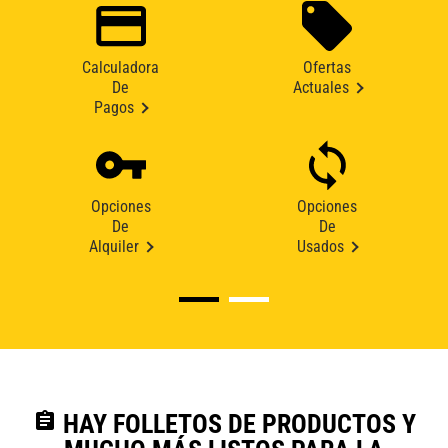
Calculadora
Ofertas
De
Actuales
Pagos
Opciones
Opciones
De
De
Alquiler
Usados
assignment
HAY FOLLETOS DE PRODUCTOS Y