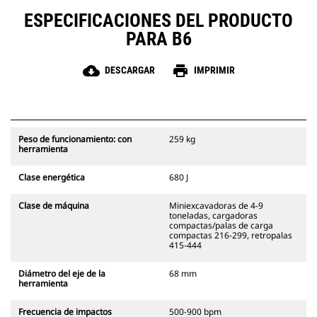
ESPECIFICACIONES DEL PRODUCTO
PARA B6
cloud_download
print
DESCARGAR
IMPRIMIR
Peso de funcionamiento: con
259 kg
herramienta
Clase energética
680 J
Clase de máquina
Miniexcavadoras de 4-9
toneladas, cargadoras
compactas/palas de carga
compactas 216-299, retropalas
415-444
Diámetro del eje de la
68 mm
herramienta
Frecuencia de impactos
500-900 bpm