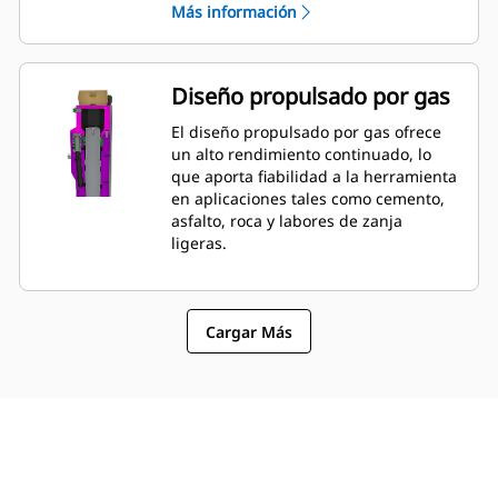
Más información
permite el acceso con la llave. La
presión de los conductos hidráulicos y
del cabezal trasero puede
comprobarse y cargarse con la
Diseño propulsado por gas
herramienta montada en la máquina,
lo que permite supervisar
El diseño propulsado por gas ofrece
rápidamente su estado.
un alto rendimiento continuado, lo
que aporta fiabilidad a la herramienta
en aplicaciones tales como cemento,
asfalto, roca y labores de zanja
ligeras.
Cargar Más