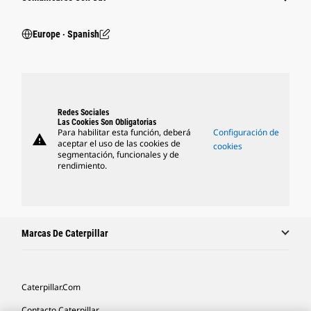
Europe ‧ Spanish
Redes Sociales
Las Cookies Son Obligatorias
Para habilitar esta función, deberá
Configuración de
warning
aceptar el uso de las cookies de
cookies
segmentación, funcionales y de
rendimiento.
Marcas De Caterpillar
Caterpillar.com
Contacto Caterpillar