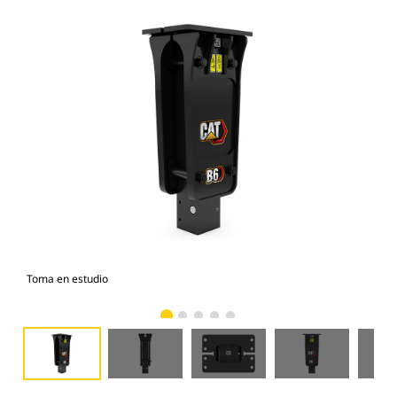
Toma en estudio
Vist