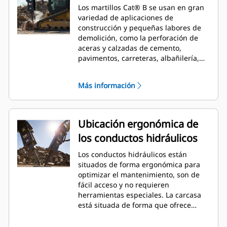
Los martillos Cat® B se usan en gran
variedad de aplicaciones de
construcción y pequeñas labores de
demolición, como la perforación de
aceras y calzadas de cemento,
pavimentos, carreteras, albañilería,
preparación de emplazamientos y
paisajismo, así como para la
Más información
perforación de suelos congelados
para reparación de líneas de
suministro.
Ubicación ergonómica de
los conductos hidráulicos
Los conductos hidráulicos están
situados de forma ergonómica para
optimizar el mantenimiento, son de
fácil acceso y no requieren
herramientas especiales. La carcasa
está situada de forma que ofrece
protección contra las fuerzas y la
suciedad de los impactos, pero