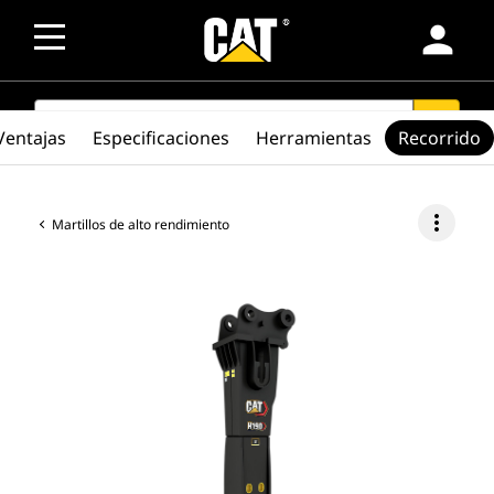
person
SEARCH
search
Ventajas
Especificaciones
Herramientas
Recorrido
more_vert
Martillos de alto rendimiento