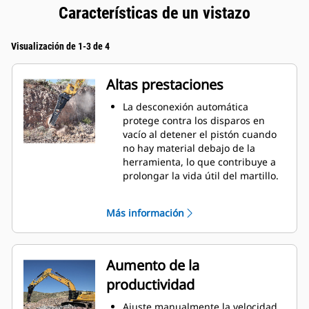
Características de un vistazo
Visualización de 1-3 de 4
Altas prestaciones
La desconexión automática
protege contra los disparos en
vacío al detener el pistón cuando
no hay material debajo de la
herramienta, lo que contribuye a
prolongar la vida útil del martillo.
El sistema de amortiguación
interno ayuda a reducir las
Más información
vibraciones de la máquina y a
aumentar la supresión del ruido.
La función de amortiguación de
sonido, incluida de serie, le
Aumento de la
permite utilizar un Martillo
productividad
Performance en lugares de trabajo
situados en zonas sensibles al
Ajuste manualmente la velocidad