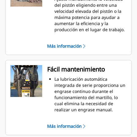
ruido, como barrios residenciales
del pistón eligiendo entre una
o cerca de hospitales, donde se
velocidad elevada del pistón o la
regula el nivel de ruido.
máxima potencia para ayudar a
aumentar la eficiencia y la
producción en el lugar de trabajo.
El ciclo de funcionamiento con
aceite ayuda a proporcionar toda
Más información
la potencia durante cada golpe y
menos calor residual.
Los componentes hidráulicos
críticos están protegidos dentro de
Fácil mantenimiento
la carcasa para evitar posibles
daños, lo cual ayuda a reducir el
La lubricación automática
tiempo de inactividad en el lugar
integrada de serie proporciona un
de trabajo.
engrase continuo durante el
funcionamiento del martillo, lo
cual elimina la necesidad de
realizar un engrase manual.
El buje inferior deslizante y
giratorio 90 grados se puede
Más información
sustituir fácilmente sobre el
terreno, lo cual ayuda a reducir el