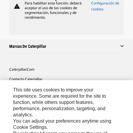
Para habilitar esta función, deberá
Configuración de
warning
aceptar el uso de las cookies de
cookies
segmentación, funcionales y de
rendimiento.
Marcas De Caterpillar
Caterpillar.com
Contacto Caterpillar
Mis Preferencias De Marketing
This site uses cookies to improve your
experience. Some are required for the site to
Mapa Del Sitio
function, while others support features,
performance, personalization, targeting, and
Cookie Settings
analytics.
Aviso Legal
You can adjust your preferences anytime using
Cookie Settings.
Privacidad