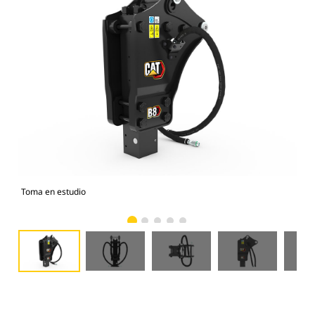
Toma en estudio
Vist