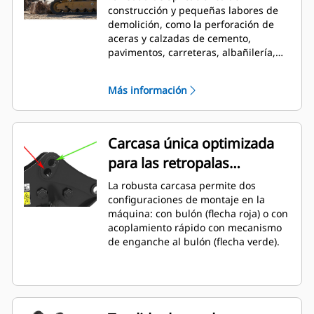
construcción y pequeñas labores de
demolición, como la perforación de
aceras y calzadas de cemento,
pavimentos, carreteras, albañilería,
preparación de emplazamientos y
paisajismo, así como para la
Más información
perforación de suelos congelados
para reparación de líneas de
suministro.
Carcasa única optimizada
para las retropalas
Caterpillar
La robusta carcasa permite dos
configuraciones de montaje en la
máquina: con bulón (flecha roja) o con
acoplamiento rápido con mecanismo
de enganche al bulón (flecha verde).