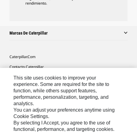
rendimiento.
Marcas De Caterpillar
Caterpillar.com
Contacto Caterpillar
Mis Preferencias De Marketing
This site uses cookies to improve your
experience. Some are required for the site to
Mapa Del Sitio
function, while others support features,
performance, personalization, targeting, and
Cookie Settings
analytics.
Aviso Legal
You can adjust your preferences anytime using
Cookie Settings.
Privacidad
By selecting I Accept, you agree to the use of
functional, performance, and targeting cookies.