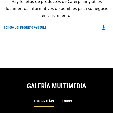
Hay folletos de productos de Caterpillar y otros
documentos informativos disponibles para su negocio
en crecimiento.
file_download
Do
Folleto Del Producto 428 (UE)
P
O
in
a
N
Ta
GALERÍA MULTIMEDIA
FOTOGRAFÍAS
TODOS