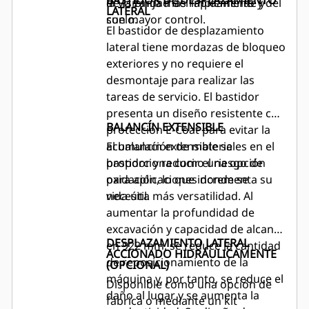
BASTIDOR DE DESPLAZAMIENTO
la visibilidad del implemento y del
de la zanja más rápidamente y
LATERAL
suelo.
con mayor control.
El bastidor de desplazamiento
lateral tiene mordazas de bloqueo
exteriores y no requiere el
desmontaje para realizar las
tareas de servicio. El bastidor
presenta un diseño resistente con
BALANCÍN EXTENSIBLE
protección E-Coat para evitar la
acumulación de materiales en el
El balancín extensible se
bastidor y reducir el riesgo de
proporciona como una opción
oxidación, lo que incrementa su
para aplicaciones donde se
vida útil.
necesita más versatilidad. Al
aumentar la profundidad de
excavación y capacidad de alcance
DESPLAZAMIENTO LATERAL
en 922 mm, se reduce la cantidad
ACCIONADO HIDRÁULICAMENTE
de reposicionamiento de la
(OPCIONAL)
máquina y, por tanto, se reduce el
Disponible como una opción de
daño al lugar y se aumenta la
fábrica o mediante un kit