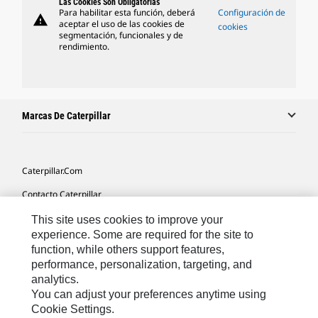
Las Cookies Son Obligatorias
Para habilitar esta función, deberá
Configuración de
warning
aceptar el uso de las cookies de
cookies
segmentación, funcionales y de
rendimiento.
Marcas De Caterpillar
Caterpillar.com
Contacto Caterpillar
Mis Preferencias De Marketing
This site uses cookies to improve your
experience. Some are required for the site to
Mapa Del Sitio
function, while others support features,
performance, personalization, targeting, and
Cookie Settings
analytics.
Aviso Legal
You can adjust your preferences anytime using
Cookie Settings.
Privacidad