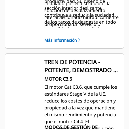
productividad. Su diseño de
instalado por el distribuidor, la
sección interior deslizante
solución de desplazamiento
contribuye a reducir la suciedad
lateral accionado hidráulicamente
de los tacos de desgaste en todo
proporciona un servicio
lo posible, lo que amplía los
hidráulico para permitir que el
intervalos de sustitución y ajuste.
operador coloque fácilmente la
Más información
Las tuberías auxiliares para
retropala en todo el ancho del
accionar los implementos
bastidor de desplazamiento
hidráulicos se han dispuesto de
lateral. Resulta ideal para zonas
TREN DE POTENCIA -
manera que están protegidas
con mínimo espacio y
POTENTE, DEMOSTRADO Y
contra posibles daños al trabajar
aplicaciones de servicios públicos
en zanjas estrechas.
EFICIENTE
MOTOR C3.6
como gas, electricidad y
telecomunicaciones.
El motor Cat C3.6, que cumple los
estándares Stage V de la UE,
reduce los costes de operación y
propiedad a la vez que mantiene
el mismo rendimiento y potencia
que el motor C4.4. El
MODOS DE GESTIÓN DE
postratamiento es una solución