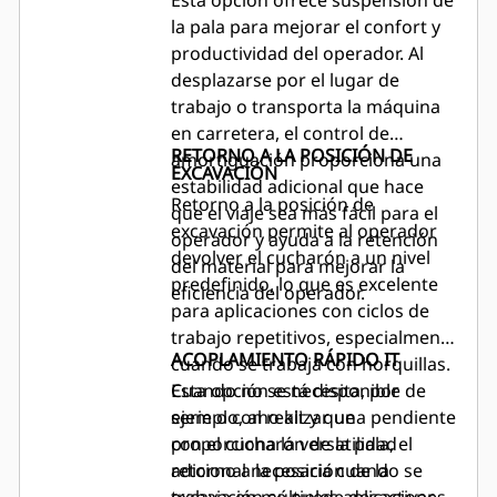
Esta opción ofrece suspensión de
la pala para mejorar el confort y
productividad del operador. Al
desplazarse por el lugar de
trabajo o transporta la máquina
en carretera, el control de
RETORNO A LA POSICIÓN DE
amortiguación proporciona una
EXCAVACIÓN
estabilidad adicional que hace
Retorno a la posición de
que el viaje sea más fácil para el
excavación permite al operador
operador y ayuda a la retención
devolver el cucharón a un nivel
del material para mejorar la
predefinido, lo que es excelente
eficiencia del operador.
para aplicaciones con ciclos de
trabajo repetitivos, especialmente
ACOPLAMIENTO RÁPIDO IT
cuando se trabaja con horquillas.
Cuando no se necesita, por
Esta opción está disponible de
ejemplo, al realizar una pendiente
serie o como kit y que
con el cucharón de la pala, el
proporciona la versatilidad
retorno a la posición de la
adicional necesaria cuando se